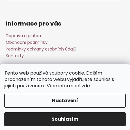
a
j
í
Informace pro vás
t
?
Doprava a platba
Obchodní podmínky
Podmínky ochrany osobních údajů
Kontakty
HLEDAT
Tento web používá soubory cookie. Dalším
Přijímáme online platby
procházením tohoto webu vyjadřujete souhlas s
jejich používáním.. Více informací
zde
.
D
o
Nastavení
p
o
Vytvořil Shoptet
r
Souhlasím
Copyright 2026
Esperit.cz
. Všechna práva vyhrazena.
u