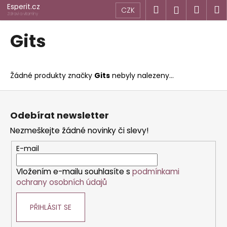
K
Přejít
Esperit.cz
Hledat
Náku
M
Přihlášen
CZK
na
o
Zdraví a vitamíny
obsah
Zpět
Zpět
košík
š
Gits
í
C
k
o
Žádné produkty značky
Gits
nebyly nalezeny...
p
o
Z
t
á
Odebírat newsletter
ř
p
Nezmeškejte žádné novinky či slevy!
e
a
b
t
E-mail
u
í
j
Vložením e-mailu souhlasíte s
podmínkami
ochrany osobních údajů
e
t
PŘIHLÁSIT SE
e
n