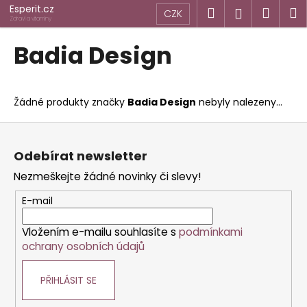
K
Přejít
Esperit.cz
Hledat
Náku
M
Přihlášen
CZK
na
o
Zdraví a vitamíny
obsah
Zpět
Zpět
košík
š
Badia Design
í
C
k
o
Žádné produkty značky
Badia Design
nebyly nalezeny...
p
o
Z
t
á
Odebírat newsletter
ř
p
Nezmeškejte žádné novinky či slevy!
e
a
b
t
E-mail
u
í
j
Vložením e-mailu souhlasíte s
podmínkami
ochrany osobních údajů
e
t
PŘIHLÁSIT SE
e
n