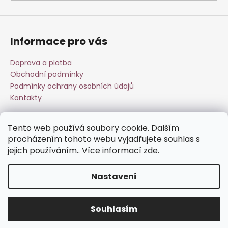
a
j
í
Informace pro vás
t
?
Doprava a platba
Obchodní podmínky
Podmínky ochrany osobních údajů
Kontakty
HLEDAT
Tento web používá soubory cookie. Dalším
Přijímáme online platby
procházením tohoto webu vyjadřujete souhlas s
jejich používáním.. Více informací
zde
.
D
o
Nastavení
p
o
Vytvořil Shoptet
r
Souhlasím
Copyright 2026
Esperit.cz
. Všechna práva vyhrazena.
u