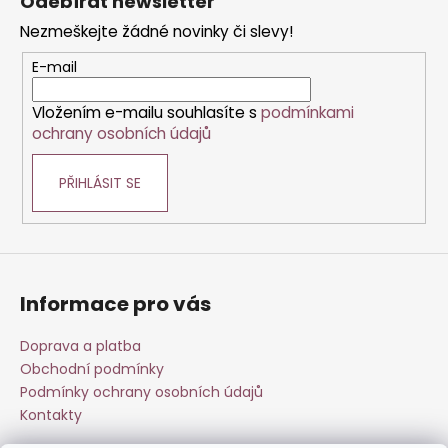
Odebírat newsletter
d
p
a
Nezmeškejte žádné novinky či slevy!
a
c
t
E-mail
í
í
p
Vložením e-mailu souhlasíte s
podmínkami
r
ochrany osobních údajů
v
k
PŘIHLÁSIT SE
y
v
ý
p
i
s
Informace pro vás
u
Doprava a platba
Obchodní podmínky
Podmínky ochrany osobních údajů
Kontakty