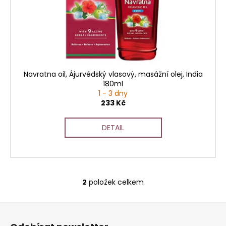
č
u
j
e
m
e
Navratna oil, Ájurvédský vlasový, masážní olej, India
180ml
1 - 3 dny
233 Kč
DETAIL
2
položek celkem
O
v
Z
l
á
á