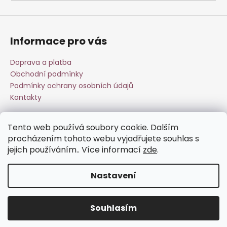
a
j
í
Informace pro vás
t
?
Doprava a platba
Obchodní podmínky
Podmínky ochrany osobních údajů
Kontakty
HLEDAT
Tento web používá soubory cookie. Dalším
Přijímáme online platby
procházením tohoto webu vyjadřujete souhlas s
jejich používáním.. Více informací
zde
.
D
o
Nastavení
p
o
Vytvořil Shoptet
r
Souhlasím
Copyright 2026
Esperit.cz
. Všechna práva vyhrazena.
u