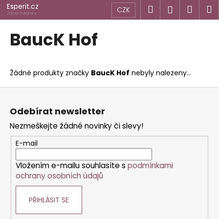
K
Přejít
Esperit.cz
Hledat
Náku
M
Přihlášen
CZK
na
o
Zdraví a vitamíny
obsah
Zpět
Zpět
košík
š
BaucK Hof
í
C
k
o
Žádné produkty značky
BaucK Hof
nebyly nalezeny...
p
o
Z
t
á
Odebírat newsletter
ř
p
Nezmeškejte žádné novinky či slevy!
e
a
b
t
E-mail
u
í
j
Vložením e-mailu souhlasíte s
podmínkami
ochrany osobních údajů
e
t
PŘIHLÁSIT SE
e
n