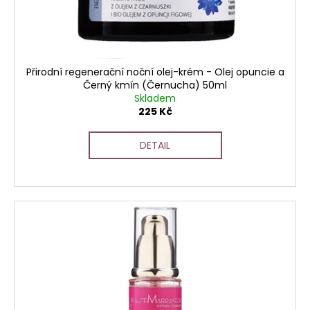
t
u
a
ů
k
j
t
í
ů
t
Přirodní regenerační noční olej-krém - Olej opuncie a
?
Černý kmín (Černucha) 50ml
Skladem
225 Kč
DETAIL
HLEDAT
D
o
p
o
r
u