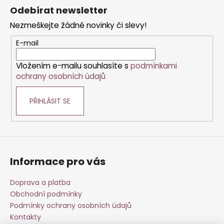
á
á
Odebírat newsletter
d
p
a
Nezmeškejte žádné novinky či slevy!
a
c
t
E-mail
í
í
p
Vložením e-mailu souhlasíte s
podmínkami
r
ochrany osobních údajů
v
k
PŘIHLÁSIT SE
y
v
ý
p
i
s
Informace pro vás
u
Doprava a platba
Obchodní podmínky
Podmínky ochrany osobních údajů
Kontakty