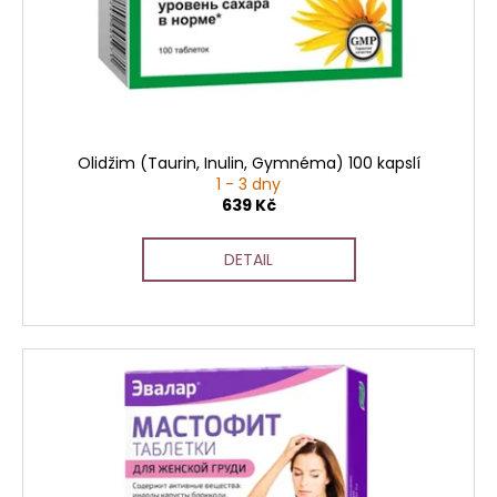
č
u
j
e
m
e
Olidžim (Taurin, Inulin, Gymnéma) 100 kapslí
1 - 3 dny
639 Kč
DETAIL