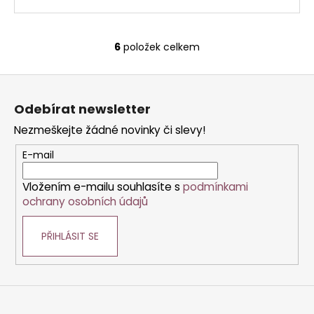
6
položek celkem
O
v
Z
l
á
á
Odebírat newsletter
d
p
a
Nezmeškejte žádné novinky či slevy!
a
c
t
E-mail
í
í
p
Vložením e-mailu souhlasíte s
podmínkami
r
ochrany osobních údajů
v
k
PŘIHLÁSIT SE
y
v
ý
p
i