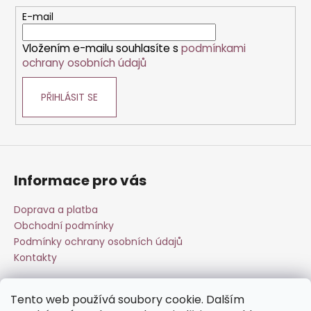
č
c
t
u
E-mail
í
j
í
p
e
Vložením e-mailu souhlasíte s
podmínkami
r
m
ochrany osobních údajů
v
e
k
PŘIHLÁSIT SE
y
v
ý
p
i
s
Informace pro vás
u
Doprava a platba
Obchodní podmínky
Podmínky ochrany osobních údajů
Kontakty
Tento web používá soubory cookie. Dalším
Přijímáme online platby