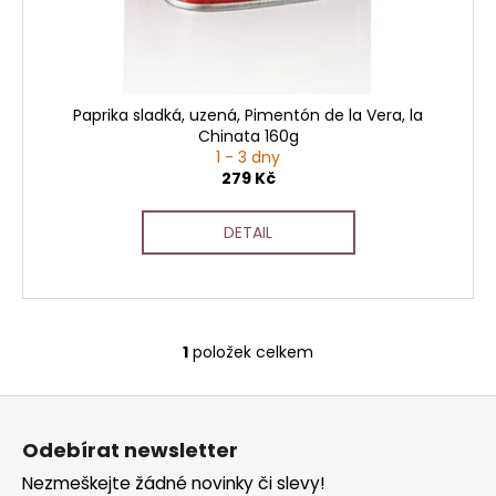
t
u
a
ů
k
j
t
í
ů
t
Paprika sladká, uzená, Pimentón de la Vera, la
?
Chinata 160g
1 - 3 dny
279 Kč
DETAIL
HLEDAT
D
1
položek celkem
O
o
v
p
Z
l
o
á
á
r
Odebírat newsletter
d
p
u
a
Nezmeškejte žádné novinky či slevy!
a