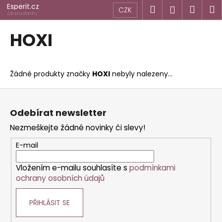
K
Přejít
Esperit.cz
Hledat
Náku
M
Přihlášen
CZK
na
o
Zdraví a vitamíny
obsah
Zpět
Zpět
košík
š
HOXI
í
C
k
o
Žádné produkty značky
HOXI
nebyly nalezeny...
p
o
Z
t
á
Odebírat newsletter
ř
p
Nezmeškejte žádné novinky či slevy!
e
a
b
t
E-mail
u
í
j
Vložením e-mailu souhlasíte s
podmínkami
ochrany osobních údajů
e
t
PŘIHLÁSIT SE
e
n