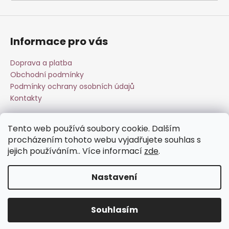
a
j
í
Informace pro vás
t
?
Doprava a platba
Obchodní podmínky
Podmínky ochrany osobních údajů
Kontakty
HLEDAT
Tento web používá soubory cookie. Dalším
Přijímáme online platby
procházením tohoto webu vyjadřujete souhlas s
jejich používáním.. Více informací
zde
.
D
o
Nastavení
p
o
Vytvořil Shoptet
r
Souhlasím
Copyright 2026
Esperit.cz
. Všechna práva vyhrazena.
u