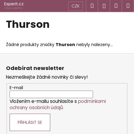
K
Přejít
Esperit.cz
Hledat
Náku
M
Přihlášen
CZK
na
o
Zdraví a vitamíny
obsah
Zpět
Zpět
košík
š
Thurson
í
C
k
o
Žádné produkty značky
Thurson
nebyly nalezeny...
p
o
Z
t
á
Odebírat newsletter
ř
p
Nezmeškejte žádné novinky či slevy!
e
a
b
t
E-mail
u
í
j
Vložením e-mailu souhlasíte s
podmínkami
ochrany osobních údajů
e
t
PŘIHLÁSIT SE
e
n