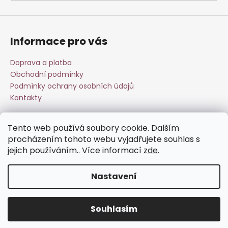
a
j
í
Informace pro vás
t
?
Doprava a platba
Obchodní podmínky
Podmínky ochrany osobních údajů
Kontakty
HLEDAT
Tento web používá soubory cookie. Dalším
Přijímáme online platby
procházením tohoto webu vyjadřujete souhlas s
jejich používáním.. Více informací
zde
.
D
o
Nastavení
p
o
Vytvořil Shoptet
r
Souhlasím
Copyright 2026
Esperit.cz
. Všechna práva vyhrazena.
u