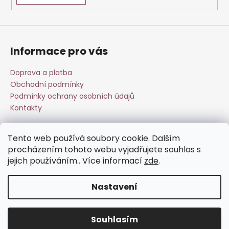
a
j
í
Informace pro vás
t
?
Doprava a platba
Obchodní podmínky
Podmínky ochrany osobních údajů
Kontakty
HLEDAT
Tento web používá soubory cookie. Dalším
Přijímáme online platby
procházením tohoto webu vyjadřujete souhlas s
jejich používáním.. Více informací
zde
.
D
o
p
Nastavení
o
Vytvořil Shoptet
r
u
Souhlasím
Copyright 2026
Esperit.cz
. Všechna práva vyhrazena.