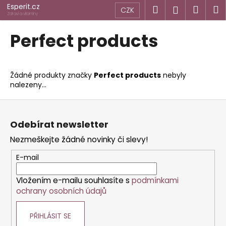
K
Přejít
Esperit.cz
Hledat
Náku
M
Přihlášen
CZK
na
o
Zdraví a vitamíny
obsah
Zpět
Zpět
košík
š
Perfect products
í
C
k
o
Žádné produkty značky
Perfect products
nebyly
p
nalezeny...
o
Z
t
á
ř
Odebírat newsletter
p
e
Nezmeškejte žádné novinky či slevy!
a
b
t
u
E-mail
í
j
Vložením e-mailu souhlasíte s
podmínkami
e
ochrany osobních údajů
t
e
PŘIHLÁSIT SE
n