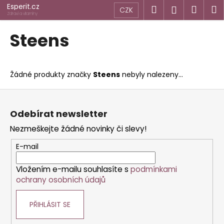
K
Přejít
Esperit.cz
Hledat
Náku
M
Přihlášen
CZK
na
o
Zdraví a vitamíny
obsah
Zpět
Zpět
košík
š
Steens
í
C
k
o
Žádné produkty značky
Steens
nebyly nalezeny...
p
o
Z
t
á
Odebírat newsletter
ř
p
Nezmeškejte žádné novinky či slevy!
e
a
b
t
E-mail
u
í
j
Vložením e-mailu souhlasíte s
podmínkami
ochrany osobních údajů
e
t
PŘIHLÁSIT SE
e
n