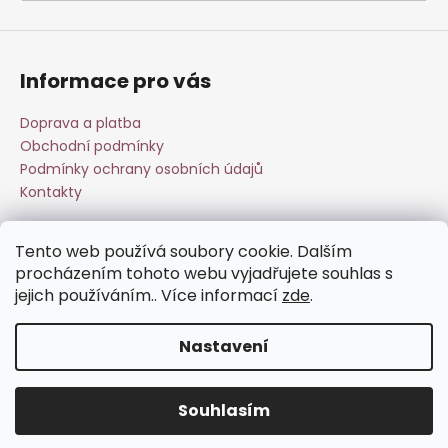
a
j
í
Informace pro vás
t
?
Doprava a platba
Obchodní podmínky
Podmínky ochrany osobních údajů
Kontakty
HLEDAT
Tento web používá soubory cookie. Dalším
Přijímáme online platby
procházením tohoto webu vyjadřujete souhlas s
jejich používáním.. Více informací
zde
.
D
o
Nastavení
p
o
Vytvořil Shoptet
r
Souhlasím
Copyright 2026
Esperit.cz
. Všechna práva vyhrazena.
u