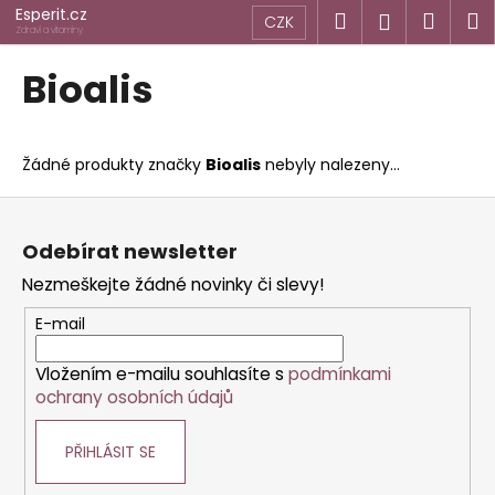
K
Přejít
Esperit.cz
Hledat
Náku
M
Přihlášen
CZK
na
o
Zdraví a vitamíny
obsah
Zpět
Zpět
košík
š
Bioalis
í
C
k
o
Žádné produkty značky
Bioalis
nebyly nalezeny...
p
o
Z
t
á
Odebírat newsletter
ř
p
Nezmeškejte žádné novinky či slevy!
e
a
b
t
E-mail
u
í
j
Vložením e-mailu souhlasíte s
podmínkami
ochrany osobních údajů
e
t
PŘIHLÁSIT SE
e
n