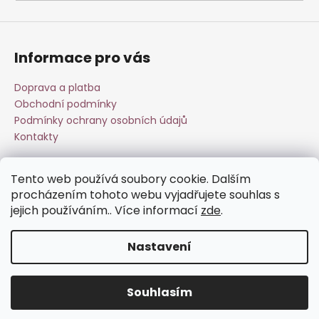
a
j
í
Informace pro vás
t
?
Doprava a platba
Obchodní podmínky
Podmínky ochrany osobních údajů
Kontakty
HLEDAT
Tento web používá soubory cookie. Dalším
Přijímáme online platby
procházením tohoto webu vyjadřujete souhlas s
jejich používáním.. Více informací
zde
.
D
o
Nastavení
p
o
Vytvořil Shoptet
r
Souhlasím
Copyright 2026
Esperit.cz
. Všechna práva vyhrazena.
u