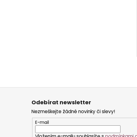
Z
á
Odebírat newsletter
p
Nezmeškejte žádné novinky či slevy!
a
t
E-mail
í
Vložením e-mailu souhlasíte s
podmínkami o