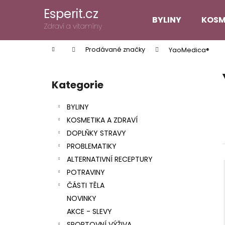
K
Přejít
Esperit.cz
na
o
BYLINY
KOSM
obsah
Zpět
Zpět
Zdraví a vitamíny
š
do
do
í
Domů
Prodávané značky
YaoMedica®
k
obchodu
obchodu
P
o
Kategorie
Přeskočit
s
kategorie
t
BYLINY
r
KOSMETIKA A ZDRAVÍ
a
DOPLŇKY STRAVY
n
PROBLEMATIKY
n
ALTERNATIVNÍ RECEPTURY
í
POTRAVINY
p
ČÁSTI TĚLA
a
NOVINKY
n
AKCE - SLEVY
e
SPORTOVNÍ VÝŽIVA