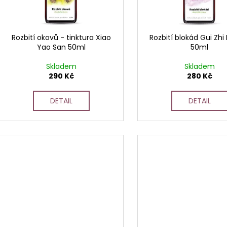
d
r
u
o
k
d
Rozbití okovů - tinktura Xiao
Rozbití blokád Gui Zhi 
t
Yao San 50ml
50ml
u
ů
k
Skladem
Skladem
t
290 Kč
280 Kč
ů
DETAIL
DETAIL