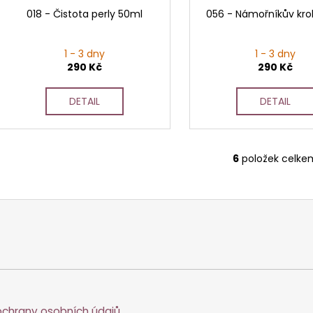
018 - Čistota perly 50ml
056 - Námořníkův kro
1 - 3 dny
1 - 3 dny
290 Kč
290 Kč
DETAIL
DETAIL
6
položek celke
O
v
l
á
d
a
c
í
p
r
chrany osobních údajů