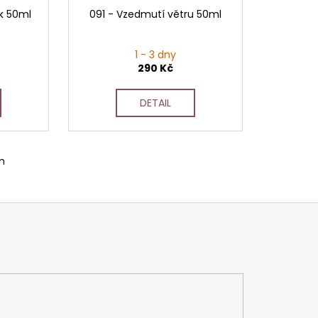
k 50ml
091 - Vzedmutí větru 50ml
1 - 3 dny
290 Kč
DETAIL
m