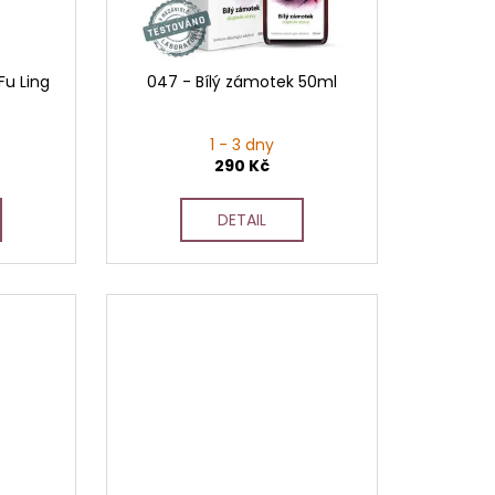
Fu Ling
047 - Bílý zámotek 50ml
1 - 3 dny
290 Kč
DETAIL