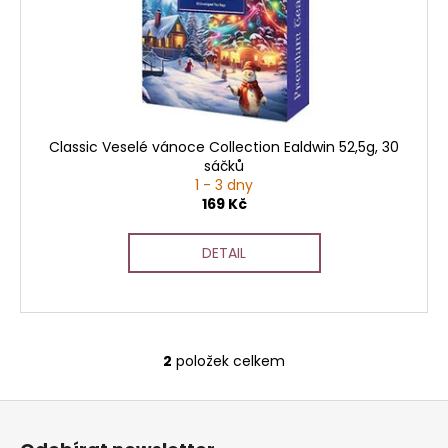
č
u
j
e
m
e
Classic Veselé vánoce Collection Ealdwin 52,5g, 30
sáčků
1 - 3 dny
169 Kč
DETAIL
2
položek celkem
O
v
Z
l
á
á