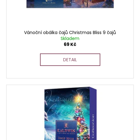
t
u
a
ů
k
j
t
í
ů
t
Vánoční obálka čajů Christmas Bliss 9 čajů
?
Skladem
69 Kč
DETAIL
HLEDAT
D
o
p
o
r
u