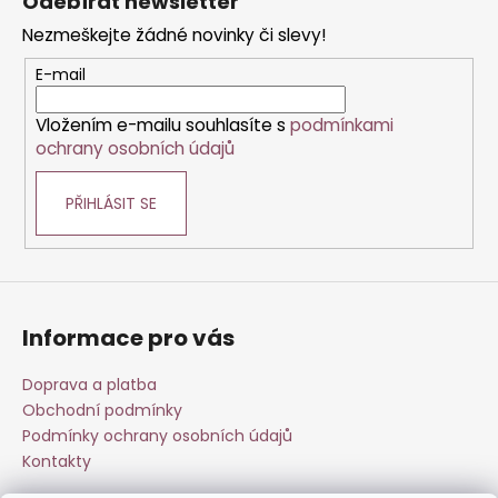
Odebírat newsletter
d
p
a
Nezmeškejte žádné novinky či slevy!
a
c
t
E-mail
í
í
p
Vložením e-mailu souhlasíte s
podmínkami
r
ochrany osobních údajů
v
k
PŘIHLÁSIT SE
y
v
ý
p
i
s
Informace pro vás
u
Doprava a platba
Obchodní podmínky
Podmínky ochrany osobních údajů
Kontakty