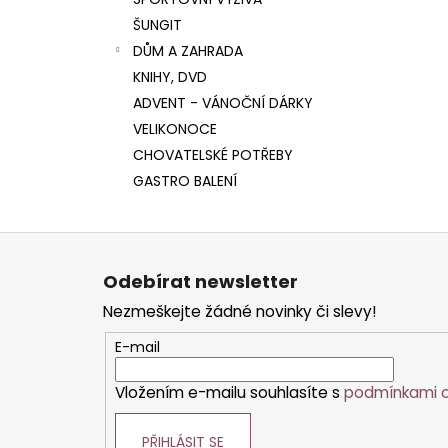
l
ŠUNGIT
DŮM A ZAHRADA
KNIHY, DVD
ADVENT - VÁNOČNÍ DÁRKY
VELIKONOCE
CHOVATELSKÉ POTŘEBY
GASTRO BALENÍ
Z
á
Odebírat newsletter
p
Nezmeškejte žádné novinky či slevy!
a
t
E-mail
í
Vložením e-mailu souhlasíte s
podmínkami o
PŘIHLÁSIT SE