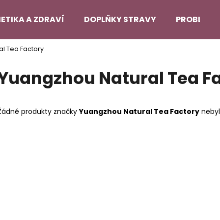
ETIKA A ZDRAVÍ
DOPLŇKY STRAVY
PROBLEMA
l Tea Factory
Co potřebujete najít?
Yuangzhou Natural Tea F
HLEDAT
Žádné produkty značky
Yuangzhou Natural Tea Factory
nebyly
Doporučujeme