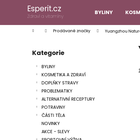
K
Přejít
Esperit.cz
na
o
BYLINY
KOSM
obsah
Zpět
Zpět
Zdraví a vitamíny
š
do
do
í
Domů
Prodávané značky
Yuangzhou Natura
k
obchodu
obchodu
P
o
Kategorie
Přeskočit
s
kategorie
t
BYLINY
r
KOSMETIKA A ZDRAVÍ
a
DOPLŇKY STRAVY
n
PROBLEMATIKY
n
ALTERNATIVNÍ RECEPTURY
í
POTRAVINY
p
ČÁSTI TĚLA
a
NOVINKY
n
AKCE - SLEVY
e
SPORTOVNÍ VÝŽIVA