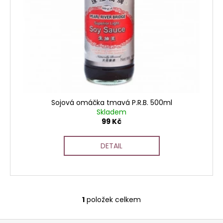
t
u
a
ů
k
j
t
í
ů
t
?
Sojová omáčka tmavá P.R.B. 500ml
Skladem
HLEDAT
99 Kč
DETAIL
D
o
p
o
1
položek celkem
r
O
u
v