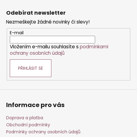
Z
č
l
u
á
á
Odebírat newsletter
j
d
p
e
a
Nezmeškejte žádné novinky či slevy!
a
m
c
t
E-mail
e
í
í
p
Vložením e-mailu souhlasíte s
podmínkami
r
ochrany osobních údajů
v
k
PŘIHLÁSIT SE
y
v
ý
p
i
s
Informace pro vás
u
Doprava a platba
Obchodní podmínky
Podmínky ochrany osobních údajů