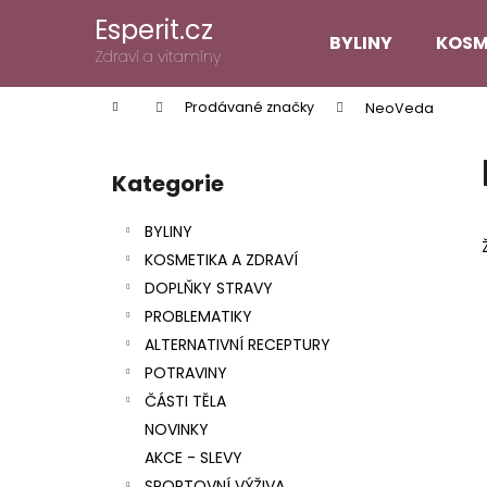
K
Přejít
Esperit.cz
na
o
BYLINY
KOSM
obsah
Zpět
Zpět
Zdraví a vitamíny
š
do
do
í
Domů
Prodávané značky
NeoVeda
k
obchodu
obchodu
P
o
Kategorie
Přeskočit
s
kategorie
t
BYLINY
r
KOSMETIKA A ZDRAVÍ
a
DOPLŇKY STRAVY
n
PROBLEMATIKY
n
ALTERNATIVNÍ RECEPTURY
í
POTRAVINY
p
ČÁSTI TĚLA
a
NOVINKY
n
AKCE - SLEVY
e
SPORTOVNÍ VÝŽIVA