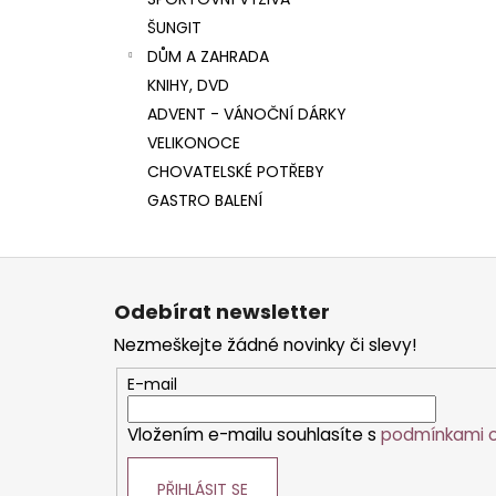
l
ŠUNGIT
DŮM A ZAHRADA
KNIHY, DVD
ADVENT - VÁNOČNÍ DÁRKY
VELIKONOCE
CHOVATELSKÉ POTŘEBY
GASTRO BALENÍ
Z
á
Odebírat newsletter
p
Nezmeškejte žádné novinky či slevy!
a
t
E-mail
í
Vložením e-mailu souhlasíte s
podmínkami o
PŘIHLÁSIT SE