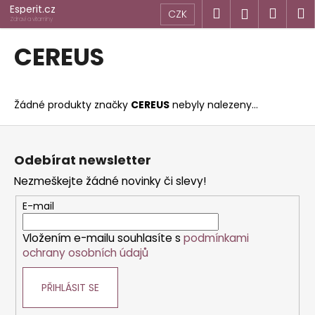
K
Přejít
Esperit.cz
Hledat
Náku
M
Přihlášen
CZK
na
o
Zdraví a vitamíny
obsah
Zpět
Zpět
košík
š
CEREUS
í
C
k
o
Žádné produkty značky
CEREUS
nebyly nalezeny...
p
o
Z
t
á
Odebírat newsletter
ř
p
Nezmeškejte žádné novinky či slevy!
e
a
b
t
E-mail
u
í
j
Vložením e-mailu souhlasíte s
podmínkami
ochrany osobních údajů
e
t
PŘIHLÁSIT SE
e
n