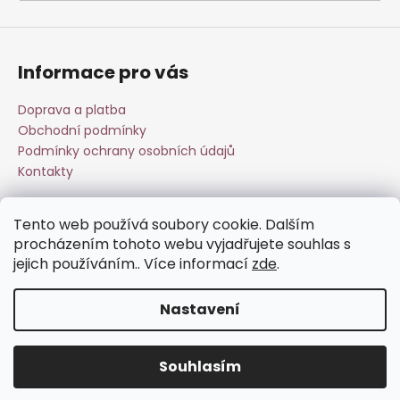
a
j
í
Informace pro vás
t
?
Doprava a platba
Obchodní podmínky
Podmínky ochrany osobních údajů
Kontakty
HLEDAT
Tento web používá soubory cookie. Dalším
Přijímáme online platby
procházením tohoto webu vyjadřujete souhlas s
jejich používáním.. Více informací
zde
.
D
o
Nastavení
p
o
Vytvořil Shoptet
r
Souhlasím
Copyright 2026
Esperit.cz
. Všechna práva vyhrazena.
u