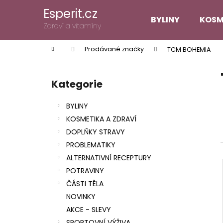
K
Přejít
Esperit.cz
na
o
BYLINY
KOSM
obsah
Zpět
Zpět
Zdraví a vitamíny
š
do
do
í
Domů
Prodávané značky
TCM BOHEMIA
k
obchodu
obchodu
P
o
Kategorie
Přeskočit
s
kategorie
t
BYLINY
r
KOSMETIKA A ZDRAVÍ
a
DOPLŇKY STRAVY
n
PROBLEMATIKY
n
ALTERNATIVNÍ RECEPTURY
í
POTRAVINY
p
ČÁSTI TĚLA
a
NOVINKY
n
AKCE - SLEVY
e
SPORTOVNÍ VÝŽIVA