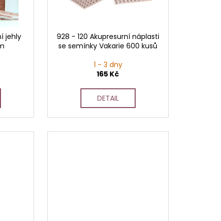
í jehly
928 - 120 Akupresurní náplasti
mm
se semínky Vakarie 600 kusů
1 - 3 dny
165 Kč
DETAIL