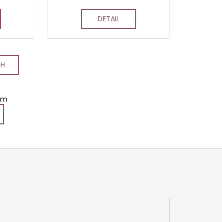
DETAIL
CH
em