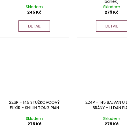
baněk)
Skladem
Skladem
245 Kč
279 Kč
DETAIL
DETAIL
226P - 145 STUŽKOVCOVÝ
224P - 145 BALVAN U
ELIXÍR - SHI LIN TONG PIAN
BRÁNY - LI DAN PI
Skladem
Skladem
275 Kč
275 Kč