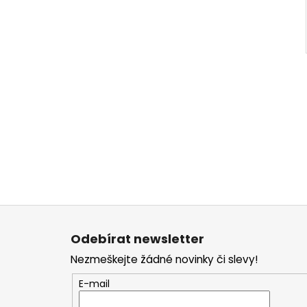
Z
á
Odebírat newsletter
p
Nezmeškejte žádné novinky či slevy!
a
t
E-mail
í