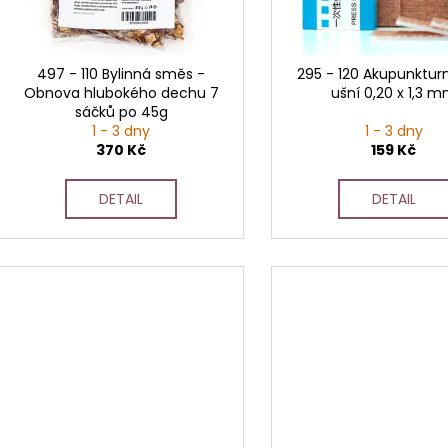
d
r
u
o
k
d
497 - 110 Bylinná směs -
295 - 120 Akupunkturn
t
Obnova hlubokého dechu 7
ušní 0,20 x 1,3 
u
sáčků po 45g
ů
k
1 - 3 dny
1 - 3 dny
t
370 Kč
159 Kč
ů
DETAIL
DETAIL