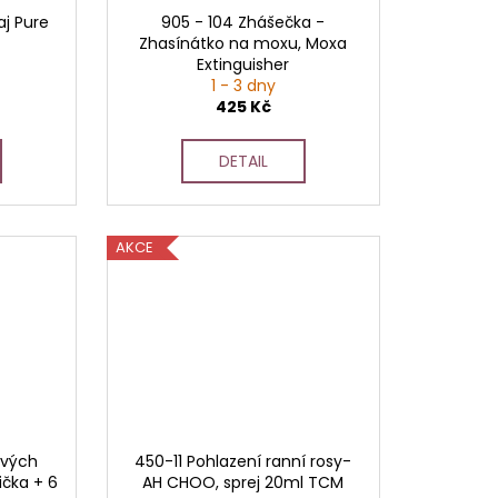
aj Pure
905 - 104 Zhášečka -
Zhasínátko na moxu, Moxa
Extinguisher
1 - 3 dny
425 Kč
DETAIL
AKCE
ových
450-11 Pohlazení ranní rosy-
čka + 6
AH CHOO, sprej 20ml TCM