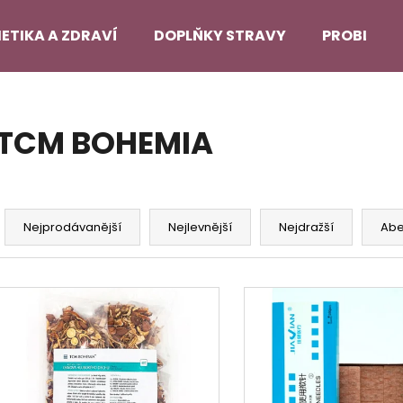
ETIKA A ZDRAVÍ
DOPLŇKY STRAVY
PROBLEMA
Co potřebujete najít?
TCM BOHEMIA
HLEDAT
Ř
a
Nejprodávanější
Nejlevnější
Nejdražší
Ab
Doporučujeme
z
e
V
n
ý
í
p
p
i
r
s
o
p