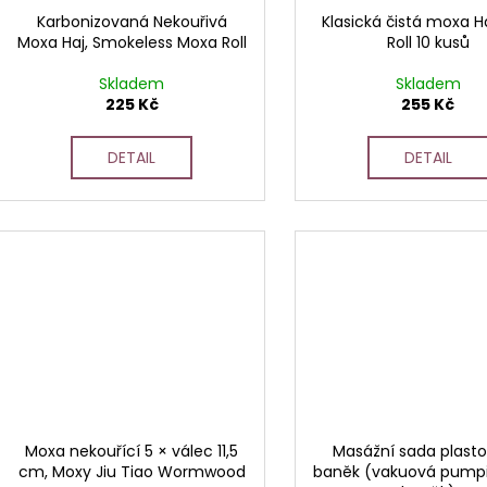
Karbonizovaná Nekouřivá
Klasická čistá moxa H
Moxa Haj, Smokeless Moxa Roll
Roll 10 kusů
Skladem
Skladem
225 Kč
255 Kč
DETAIL
DETAIL
Moxa nekouřící 5 × válec 11,5
Masážní sada plast
cm, Moxy Jiu Tiao Wormwood
baněk (vakuová pumpi