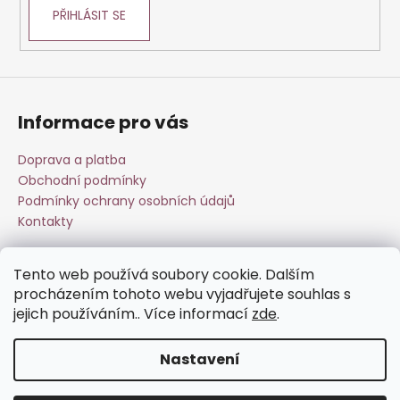
PŘIHLÁSIT SE
a
j
í
t
?
Informace pro vás
Doprava a platba
Obchodní podmínky
Podmínky ochrany osobních údajů
HLEDAT
Kontakty
Tento web používá soubory cookie. Dalším
D
Přijímáme online platby
procházením tohoto webu vyjadřujete souhlas s
o
jejich používáním.. Více informací
zde
.
p
o
Nastavení
r
u
Vytvořil Shoptet