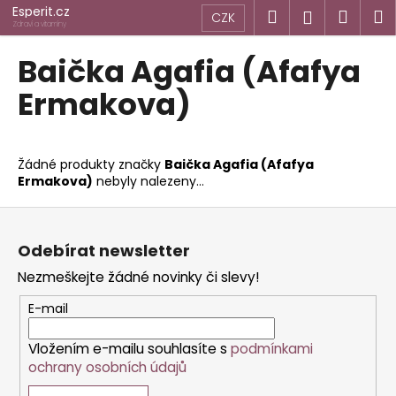
K
Přejít
Esperit.cz
Hledat
Náku
M
Přihlášen
CZK
na
o
Zdraví a vitamíny
obsah
Zpět
Zpět
košík
š
Baička Agafia (Afafya
í
C
Ermakova)
k
o
p
o
Žádné produkty značky
Baička Agafia (Afafya
Ermakova)
nebyly nalezeny...
t
ř
Z
e
á
Odebírat newsletter
b
p
u
Nezmeškejte žádné novinky či slevy!
a
j
t
E-mail
e
í
t
Vložením e-mailu souhlasíte s
podmínkami
ochrany osobních údajů
e
n