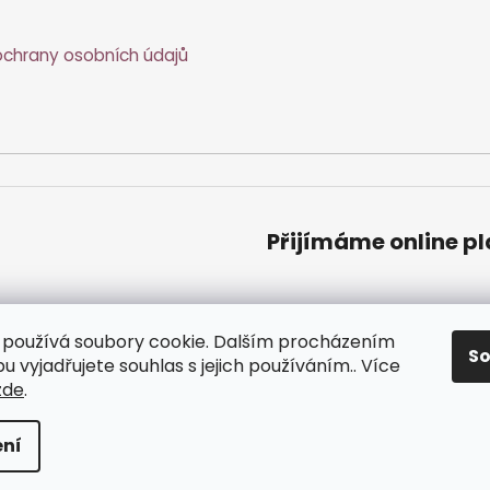
p
r
chrany osobních údajů
v
k
y
v
ý
p
i
s
Přijímáme online p
u
používá soubory cookie. Dalším procházením
S
 vyjadřujete souhlas s jejich používáním.. Více
zde
.
zena.
ní