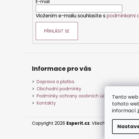
t
E-mail
í
Vložením e-mailu souhlasíte s
podmínkami o
PŘIHLÁSIT SE
Informace pro vás
Doprava a platba
Obchodní podmínky
Podmínky ochrany osobních údajů
Tento web 
Kontakty
tohoto webu
informací
Copyright 2026
Esperit.cz
. Všechna práva vyhra
Nastave