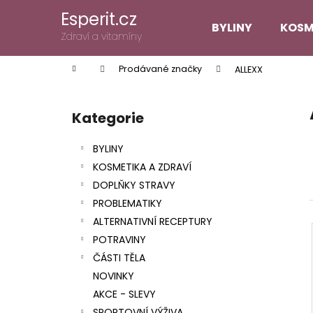
K
Přejít
Esperit.cz
na
o
BYLINY
KOSM
obsah
Zpět
Zpět
Zdraví a vitamíny
š
do
do
í
Domů
Prodávané značky
ALLEXX
k
obchodu
obchodu
P
o
Kategorie
Přeskočit
s
kategorie
t
BYLINY
r
KOSMETIKA A ZDRAVÍ
a
DOPLŇKY STRAVY
n
PROBLEMATIKY
n
ALTERNATIVNÍ RECEPTURY
í
POTRAVINY
p
ČÁSTI TĚLA
a
NOVINKY
n
AKCE - SLEVY
e
SPORTOVNÍ VÝŽIVA