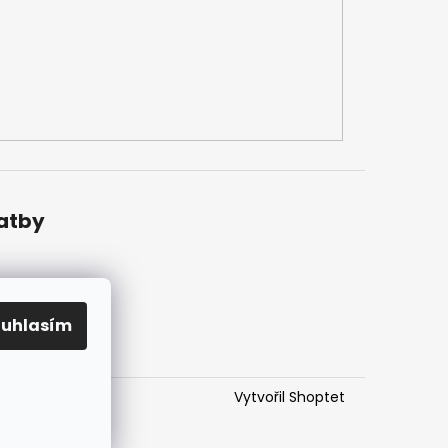
latby
ouhlasím
Vytvořil Shoptet