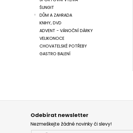
l
ŠUNGIT
DŮM A ZAHRADA
KNIHY, DVD
ADVENT - VÁNOČNÍ DÁRKY
VELIKONOCE
CHOVATELSKÉ POTŘEBY
GASTRO BALENÍ
Z
á
Odebírat newsletter
p
Nezmeškejte žádné novinky či slevy!
a