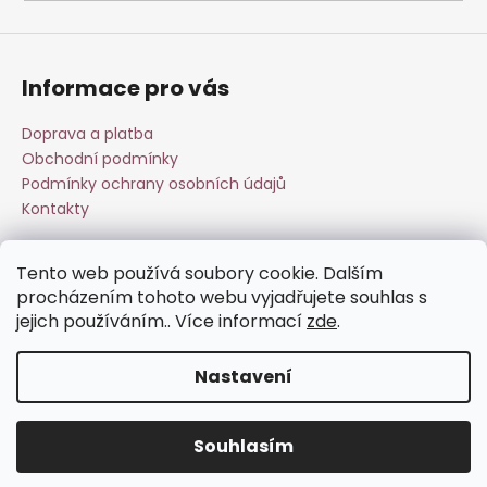
a
j
í
Informace pro vás
t
?
Doprava a platba
Obchodní podmínky
Podmínky ochrany osobních údajů
Kontakty
HLEDAT
Tento web používá soubory cookie. Dalším
Přijímáme online platby
procházením tohoto webu vyjadřujete souhlas s
jejich používáním.. Více informací
zde
.
D
o
Nastavení
p
o
Vytvořil Shoptet
r
Souhlasím
Copyright 2026
Esperit.cz
. Všechna práva vyhrazena.
u