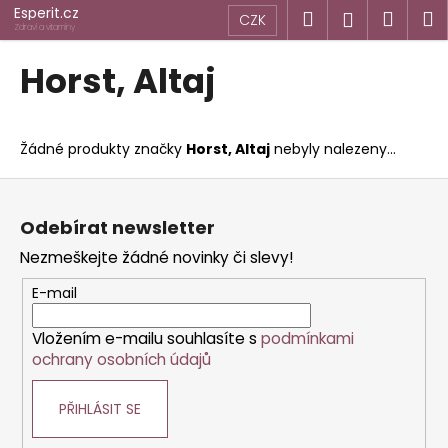
K
Přejít
Esperit.cz
Hledat
Náku
M
Přihlášen
CZK
na
o
Zdraví a vitamíny
obsah
Zpět
Zpět
košík
š
Horst, Altaj
í
C
k
o
Žádné produkty značky
Horst, Altaj
nebyly nalezeny...
p
o
Z
t
á
Odebírat newsletter
ř
p
Nezmeškejte žádné novinky či slevy!
e
a
b
t
E-mail
u
í
j
Vložením e-mailu souhlasíte s
podmínkami
ochrany osobních údajů
e
t
PŘIHLÁSIT SE
e
n