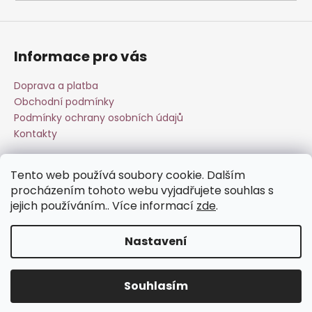
a
j
í
Informace pro vás
t
?
Doprava a platba
Obchodní podmínky
Podmínky ochrany osobních údajů
Kontakty
HLEDAT
Tento web používá soubory cookie. Dalším
Přijímáme online platby
procházením tohoto webu vyjadřujete souhlas s
jejich používáním.. Více informací
zde
.
D
o
Nastavení
p
o
Vytvořil Shoptet
r
Souhlasím
Copyright 2026
Esperit.cz
. Všechna práva vyhrazena.
u