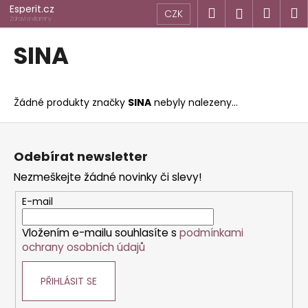
K
Přejít
Esperit.cz
Hledat
Náku
M
Přihlášen
CZK
na
o
Zdraví a vitamíny
obsah
Zpět
Zpět
košík
š
SINA
í
C
k
o
Žádné produkty značky
SINA
nebyly nalezeny...
p
o
Z
t
á
Odebírat newsletter
ř
p
Nezmeškejte žádné novinky či slevy!
e
a
b
t
E-mail
u
í
j
Vložením e-mailu souhlasíte s
podmínkami
ochrany osobních údajů
e
t
PŘIHLÁSIT SE
e
n