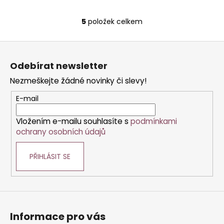
5
položek celkem
O
v
Z
l
á
á
Odebírat newsletter
d
p
a
Nezmeškejte žádné novinky či slevy!
a
c
t
E-mail
í
í
p
Vložením e-mailu souhlasíte s
podmínkami
r
ochrany osobních údajů
v
k
PŘIHLÁSIT SE
y
v
ý
p
i
s
Informace pro vás