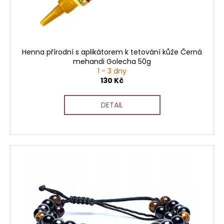
t
u
a
ů
k
j
t
í
ů
t
Henna přírodní s aplikátorem k tetování kůže Černá
?
mehandi Golecha 50g
1 - 3 dny
130 Kč
DETAIL
HLEDAT
D
o
p
o
r
u