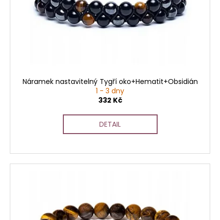
č
u
j
e
m
e
Náramek nastavitelný Tygří oko+Hematit+Obsidián
1 - 3 dny
332 Kč
DETAIL