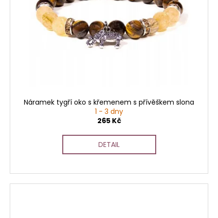
Náramek tygří oko s křemenem s přívěškem slona
1 - 3 dny
265 Kč
DETAIL