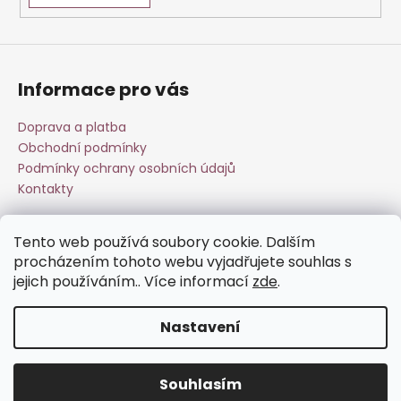
a
j
í
Informace pro vás
t
?
Doprava a platba
Obchodní podmínky
Podmínky ochrany osobních údajů
Kontakty
HLEDAT
Tento web používá soubory cookie. Dalším
Přijímáme online platby
procházením tohoto webu vyjadřujete souhlas s
jejich používáním.. Více informací
zde
.
D
o
p
Nastavení
o
Vytvořil Shoptet
r
u
Souhlasím
Copyright 2026
Esperit.cz
. Všechna práva vyhrazena.