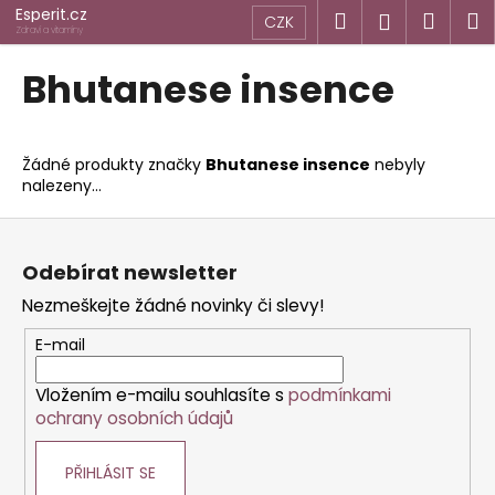
K
Přejít
Esperit.cz
Hledat
Náku
M
Přihlášen
CZK
na
o
Zdraví a vitamíny
obsah
Zpět
Zpět
košík
š
Bhutanese insence
í
C
k
o
Žádné produkty značky
Bhutanese insence
nebyly
p
nalezeny...
o
Z
t
á
ř
Odebírat newsletter
p
e
Nezmeškejte žádné novinky či slevy!
a
b
t
u
E-mail
í
j
Vložením e-mailu souhlasíte s
podmínkami
e
ochrany osobních údajů
t
e
PŘIHLÁSIT SE
n