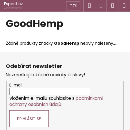
K
Přejít
Esperit.cz
Hledat
Náku
M
Přihlášen
CZK
na
o
Zdraví a vitamíny
obsah
Zpět
Zpět
košík
š
GoodHemp
í
C
k
o
Žádné produkty značky
GoodHemp
nebyly nalezeny...
p
o
Z
t
á
Odebírat newsletter
ř
p
Nezmeškejte žádné novinky či slevy!
e
a
b
t
E-mail
u
í
j
Vložením e-mailu souhlasíte s
podmínkami
ochrany osobních údajů
e
t
PŘIHLÁSIT SE
e
n