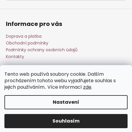
a
j
í
Informace pro vás
t
?
Doprava a platba
Obchodní podmínky
Podmínky ochrany osobních údajů
Kontakty
HLEDAT
Tento web používá soubory cookie. Dalším
Přijímáme online platby
procházením tohoto webu vyjadřujete souhlas s
jejich používáním.. Více informací
zde
.
D
o
Nastavení
p
o
Vytvořil Shoptet
r
Souhlasím
Copyright 2026
Esperit.cz
. Všechna práva vyhrazena.
u