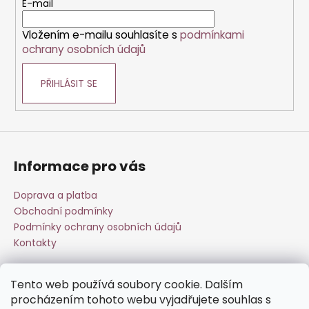
č
t
E-mail
í
u
í
p
j
Vložením e-mailu souhlasíte s
podmínkami
r
e
ochrany osobních údajů
v
m
k
e
PŘIHLÁSIT SE
y
v
ý
p
i
s
Informace pro vás
u
Doprava a platba
Obchodní podmínky
Podmínky ochrany osobních údajů
Kontakty
Tento web používá soubory cookie. Dalším
Přijímáme online platby
procházením tohoto webu vyjadřujete souhlas s