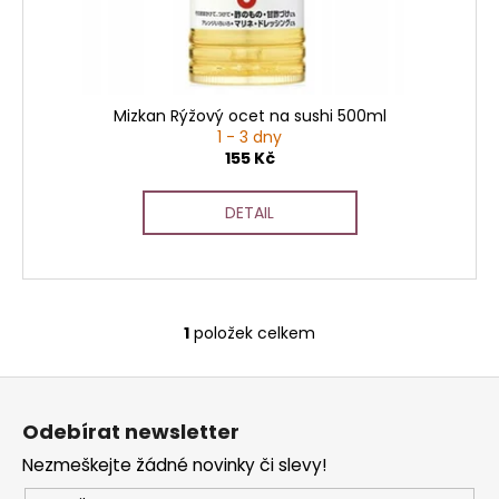
t
u
a
ů
k
j
t
í
ů
t
Mizkan Rýžový ocet na sushi 500ml
?
1 - 3 dny
155 Kč
DETAIL
HLEDAT
1
položek celkem
O
D
v
o
Z
l
p
á
á
o
Odebírat newsletter
d
p
r
a
Nezmeškejte žádné novinky či slevy!
a
u
c