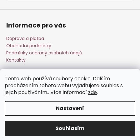
a
j
í
Informace pro vás
t
?
Doprava a platba
Obchodní podmínky
Podmínky ochrany osobních údajů
Kontakty
HLEDAT
Tento web používá soubory cookie. Dalším
Přijímáme online platby
procházením tohoto webu vyjadřujete souhlas s
jejich používáním.. Více informací
zde
.
D
o
Nastavení
p
o
Vytvořil Shoptet
r
Souhlasím
Copyright 2026
Esperit.cz
. Všechna práva vyhrazena.
u