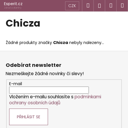
K
Přejít
Esperit.cz
Hledat
Náku
M
Přihlášen
CZK
na
o
Zdraví a vitamíny
obsah
Zpět
Zpět
košík
š
Chicza
í
C
k
o
Žádné produkty značky
Chicza
nebyly nalezeny...
p
o
Z
t
á
Odebírat newsletter
ř
p
Nezmeškejte žádné novinky či slevy!
e
a
b
t
E-mail
u
í
j
Vložením e-mailu souhlasíte s
podmínkami
ochrany osobních údajů
e
t
PŘIHLÁSIT SE
e
n