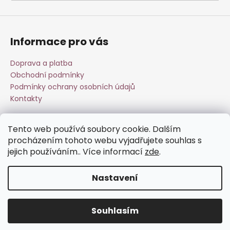
a
j
í
Informace pro vás
t
?
Doprava a platba
Obchodní podmínky
Podmínky ochrany osobních údajů
Kontakty
HLEDAT
Tento web používá soubory cookie. Dalším
Přijímáme online platby
procházením tohoto webu vyjadřujete souhlas s
jejich používáním.. Více informací
zde
.
D
o
Nastavení
p
o
Vytvořil Shoptet
r
Souhlasím
Copyright 2026
Esperit.cz
. Všechna práva vyhrazena.
u