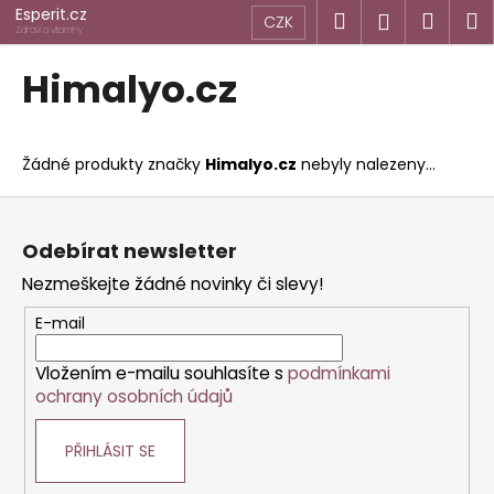
K
Přejít
Esperit.cz
Hledat
Náku
M
Přihlášen
CZK
na
o
Zdraví a vitamíny
obsah
Zpět
Zpět
košík
š
Himalyo.cz
í
C
k
o
Žádné produkty značky
Himalyo.cz
nebyly nalezeny...
p
o
Z
t
á
Odebírat newsletter
ř
p
Nezmeškejte žádné novinky či slevy!
e
a
b
t
E-mail
u
í
j
Vložením e-mailu souhlasíte s
podmínkami
ochrany osobních údajů
e
t
PŘIHLÁSIT SE
e
n