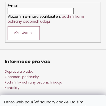
č
c
t
u
E-mail
í
j
í
p
e
Vložením e-mailu souhlasíte s
podmínkami
r
m
ochrany osobních údajů
v
e
k
PŘIHLÁSIT SE
y
v
ý
p
i
s
Informace pro vás
u
Doprava a platba
Obchodní podmínky
Podmínky ochrany osobních údajů
Kontakty
Tento web používá soubory cookie. Dalším
Přijímáme online platby