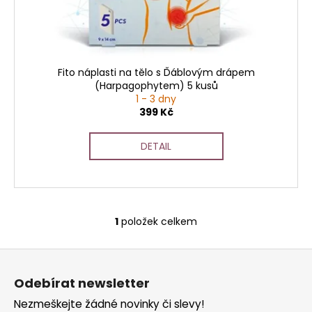
t
u
a
ů
k
j
t
í
ů
t
Fito náplasti na tělo s Ďáblovým drápem
?
(Harpagophytem) 5 kusů
1 - 3 dny
399 Kč
DETAIL
HLEDAT
D
1
položek celkem
O
o
v
p
Z
l
o
á
á
r
Odebírat newsletter
d
p
u
a
Nezmeškejte žádné novinky či slevy!
a