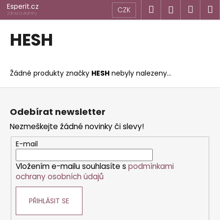
K
Přejít
Esperit.cz
Hledat
Náku
M
Přihlášen
CZK
na
o
Zdraví a vitamíny
obsah
Zpět
Zpět
košík
š
HESH
í
C
k
o
Žádné produkty značky
HESH
nebyly nalezeny...
p
o
Z
t
á
Odebírat newsletter
ř
p
Nezmeškejte žádné novinky či slevy!
e
a
b
t
E-mail
u
í
j
Vložením e-mailu souhlasíte s
podmínkami
ochrany osobních údajů
e
t
PŘIHLÁSIT SE
e
n