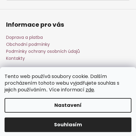
a
j
í
Informace pro vás
t
?
Doprava a platba
Obchodní podmínky
Podmínky ochrany osobních údajů
Kontakty
HLEDAT
Tento web používá soubory cookie. Dalším
Přijímáme online platby
procházením tohoto webu vyjadřujete souhlas s
jejich používáním.. Více informací
zde
.
D
o
Nastavení
p
o
Vytvořil Shoptet
r
Souhlasím
Copyright 2026
Esperit.cz
. Všechna práva vyhrazena.
u