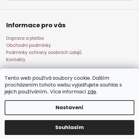
a
j
í
Informace pro vás
t
?
Doprava a platba
Obchodní podmínky
Podmínky ochrany osobních údajů
Kontakty
HLEDAT
Tento web používá soubory cookie. Dalším
Přijímáme online platby
procházením tohoto webu vyjadřujete souhlas s
jejich používáním.. Více informací
zde
.
D
o
Nastavení
p
o
Vytvořil Shoptet
r
Souhlasím
Copyright 2026
Esperit.cz
. Všechna práva vyhrazena.
u