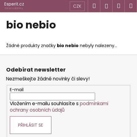
K
Přejít
Esperit.cz
Hledat
Náku
M
Přihlášen
CZK
na
o
Zdraví a vitamíny
obsah
Zpět
Zpět
košík
š
bio nebio
í
C
k
o
Žádné produkty značky
bio nebio
nebyly nalezeny...
p
o
Z
t
á
Odebírat newsletter
ř
p
Nezmeškejte žádné novinky či slevy!
e
a
b
t
E-mail
u
í
j
Vložením e-mailu souhlasíte s
podmínkami
ochrany osobních údajů
e
t
PŘIHLÁSIT SE
e
n