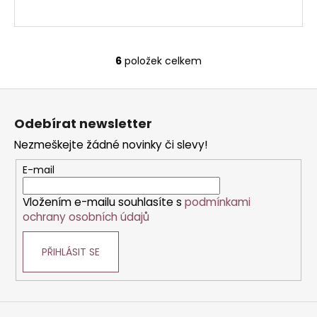
6
položek celkem
O
v
Z
l
á
á
Odebírat newsletter
d
p
a
Nezmeškejte žádné novinky či slevy!
a
c
t
E-mail
í
í
p
Vložením e-mailu souhlasíte s
podmínkami
r
ochrany osobních údajů
v
k
PŘIHLÁSIT SE
y
v
ý
p