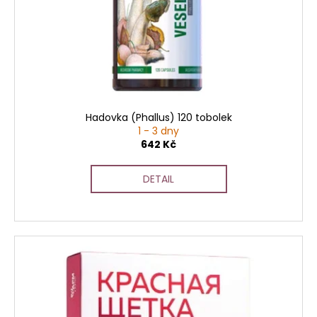
č
u
j
e
m
e
Hadovka (Phallus) 120 tobolek
1 - 3 dny
642 Kč
DETAIL