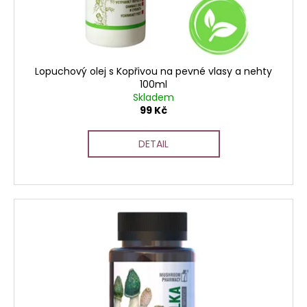
t
u
a
ů
k
j
t
í
ů
t
Lopuchový olej s Kopřivou na pevné vlasy a nehty
?
100ml
Skladem
99 Kč
DETAIL
HLEDAT
D
o
p
o
r
u