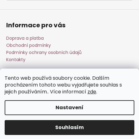
a
j
í
Informace pro vás
t
?
Doprava a platba
Obchodní podmínky
Podmínky ochrany osobních údajů
Kontakty
HLEDAT
Tento web používá soubory cookie. Dalším
Přijímáme online platby
procházením tohoto webu vyjadřujete souhlas s
jejich používáním.. Více informací
zde
.
D
o
Nastavení
p
o
Vytvořil Shoptet
r
Souhlasím
Copyright 2026
Esperit.cz
. Všechna práva vyhrazena.
u