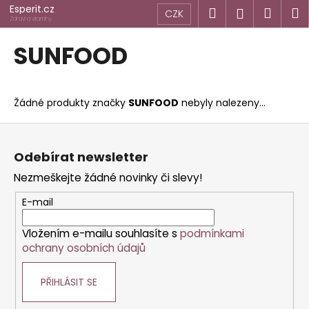
K
Přejít
Esperit.cz
Hledat
Náku
M
Přihlášen
CZK
na
o
Zdraví a vitamíny
obsah
Zpět
Zpět
košík
š
SUNFOOD
í
C
k
o
Žádné produkty značky
SUNFOOD
nebyly nalezeny...
p
o
Z
t
á
Odebírat newsletter
ř
p
Nezmeškejte žádné novinky či slevy!
e
a
b
t
E-mail
u
í
j
Vložením e-mailu souhlasíte s
podmínkami
ochrany osobních údajů
e
t
PŘIHLÁSIT SE
e
n