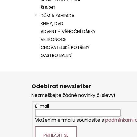
l
ŠUNGIT
DŮM A ZAHRADA
KNIHY, DVD
ADVENT - VÁNOČNÍ DÁRKY
VELIKONOCE
CHOVATELSKÉ POTŘEBY
GASTRO BALENÍ
Z
á
Odebírat newsletter
p
Nezmeškejte žádné novinky či slevy!
a
t
E-mail
í
Vložením e-mailu souhlasíte s
podmínkami o
PŘIHLÁSIT SE