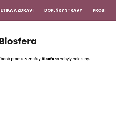
ETIKA A ZDRAVÍ
DOPLŇKY STRAVY
PROBLEMA
Co potřebujete najít?
Biosfera
HLEDAT
Žádné produkty značky
Biosfera
nebyly nalezeny...
Doporučujeme