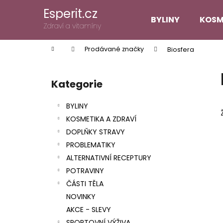
K
Přejít
Esperit.cz
na
o
BYLINY
KOSM
obsah
Zpět
Zpět
Zdraví a vitamíny
š
do
do
í
Domů
Prodávané značky
Biosfera
k
obchodu
obchodu
P
o
Kategorie
Přeskočit
s
kategorie
t
BYLINY
r
KOSMETIKA A ZDRAVÍ
a
DOPLŇKY STRAVY
n
PROBLEMATIKY
n
ALTERNATIVNÍ RECEPTURY
í
POTRAVINY
p
ČÁSTI TĚLA
a
NOVINKY
n
AKCE - SLEVY
e
SPORTOVNÍ VÝŽIVA