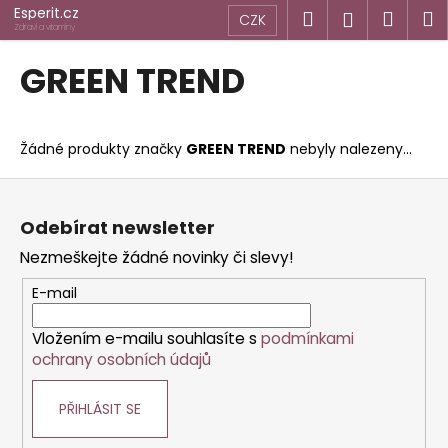
K
Přejít
Esperit.cz
Hledat
Náku
M
Přihlášen
CZK
na
o
Zdraví a vitamíny
obsah
Zpět
Zpět
košík
š
GREEN TREND
í
C
k
o
Žádné produkty značky
GREEN TREND
nebyly nalezeny...
p
o
Z
t
á
Odebírat newsletter
ř
p
Nezmeškejte žádné novinky či slevy!
e
a
b
t
E-mail
u
í
j
Vložením e-mailu souhlasíte s
podmínkami
ochrany osobních údajů
e
t
PŘIHLÁSIT SE
e
n