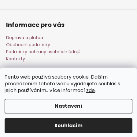
a
j
í
Informace pro vás
t
?
Doprava a platba
Obchodní podmínky
Podmínky ochrany osobních údajů
Kontakty
HLEDAT
Tento web používá soubory cookie. Dalším
Přijímáme online platby
procházením tohoto webu vyjadřujete souhlas s
jejich používáním.. Více informací
zde
.
D
o
Nastavení
p
o
Vytvořil Shoptet
r
Souhlasím
Copyright 2026
Esperit.cz
. Všechna práva vyhrazena.
u