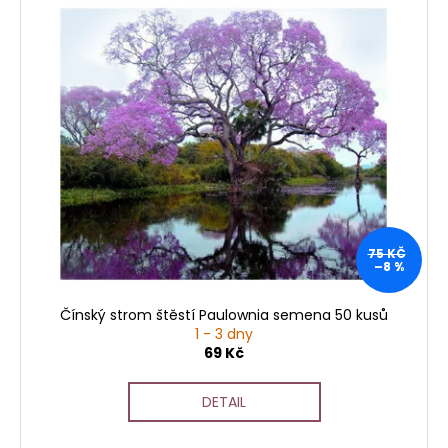
75 KČ
–8 %
Čínský strom štěstí Paulownia semena 50 kusů
1 - 3 dny
69 Kč
DETAIL