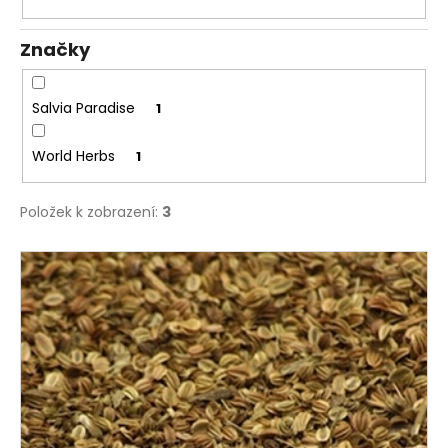
k
a
t
j
Značky
ů
í
t
Salvia Paradise
1
?
World Herbs
1
Položek k zobrazení:
3
HLEDAT
V
ý
p
D
i
o
p
s
o
p
r
r
u
o