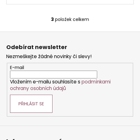
3
položek celkem
O
v
Z
l
á
á
Odebírat newsletter
d
p
a
Nezmeškejte žádné novinky či slevy!
a
c
t
E-mail
í
í
p
Vložením e-mailu souhlasíte s
podmínkami
r
ochrany osobních údajů
v
k
PŘIHLÁSIT SE
y
v
ý
p
i
s