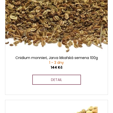
č
d
u
u
j
e
k
m
t
e
ů
Cnidium monnieri, Jarva lékařská semena 100g
1 - 3 dny
144 Kč
DETAIL