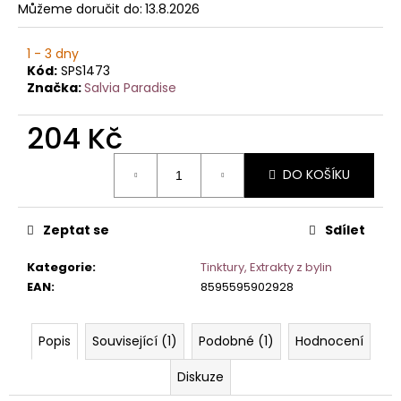
č
Můžeme doručit do:
13.8.2026
u
j
1 - 3 dny
e
Kód:
SPS1473
m
Značka:
Salvia Paradise
e
204 Kč
Měrná
DO KOŠÍKU
cena:
Zeptat se
Sdílet
Kategorie
:
Tinktury, Extrakty z bylin
EAN
:
8595595902928
Popis
Související (1)
Podobné (1)
Hodnocení
Diskuze