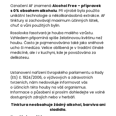
Označení AF znamená
Alcohol Free – přípravek
s 0% obsahem alkoholu
. Při výrobě byla použita
unikátní technologie a několikanásobná extrakce. AF
tinktury si zachovávají maximum účinných látek,
chuť a vůni použitých bylin.
Rosolovka řasotvará je houba malého vzrůstu.
Vzhledem připomíná spíše želatinovou květinu než
houbu. Často je pojmenovávána také jako sněhové
ucho či medúza. Velice oblíbená je v tradiční čínské
medicíně, ale i v kuchyni, kde je považována za
delikatesu.
Ustanovení nařízení Evropského parlamentu a Rady
(ES) č. 1924/2006, o výživových a zdravotních
tvrzeních, nám nedovoluje informovat vás
o účincích této houby na váš organismus.
Informace o působení si prosím dohledejte ve volně
dostupných zdrojích nebo v herbáři.
Tinktura neobsahuje žádný alkohol, barviva ani
sladidla.