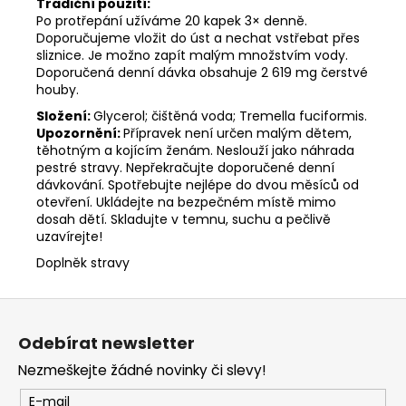
Tradiční použití:
Po protřepání užíváme 20 kapek 3× denně.
Doporučujeme vložit do úst a nechat vstřebat přes
sliznice. Je možno zapít malým množstvím vody.
Doporučená denní dávka obsahuje 2 619 mg čerstvé
houby.
Složení:
Glycerol; čištěná voda; Tremella fuciformis.
Upozornění:
Přípravek není určen malým dětem,
těhotným a kojícím ženám. Neslouží jako náhrada
pestré stravy. Nepřekračujte doporučené denní
dávkování. Spotřebujte nejlépe do dvou měsíců od
otevření. Ukládejte na bezpečném místě mimo
dosah dětí. Skladujte v temnu, suchu a pečlivě
uzavírejte!
Doplněk stravy
Z
á
Odebírat newsletter
p
Nezmeškejte žádné novinky či slevy!
a
t
E-mail