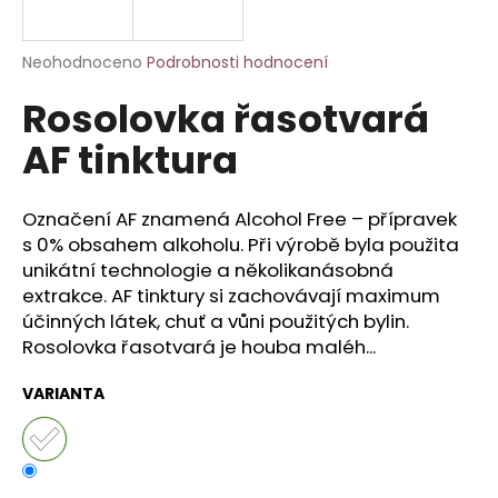
a
j
Průměrné
Neohodnoceno
Podrobnosti hodnocení
í
hodnocení
Rosolovka řasotvará
produktu
t
je
?
AF tinktura
0,0
z
5
hvězdiček.
Označení AF znamená Alcohol Free – přípravek
s 0% obsahem alkoholu. Při výrobě byla použita
HLEDAT
unikátní technologie a několikanásobná
extrakce. AF tinktury si zachovávají maximum
účinných látek, chuť a vůni použitých bylin.
Rosolovka řasotvará je houba maléh...
D
o
VARIANTA
p
o
r
u