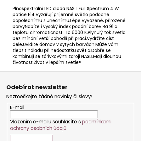
č
u
Plnospektrální LED dioda NASLI Full Spectrum 4 W
j
patice E14.Vyzařují příjemné světlo podobné
dopolednímu slunečnímu.Lépe vyvážené, přirozené
e
barvyNabízejí vysoký index podání barev Ra 91 a
m
teplotu chromatičnosti Tc 6000 K.Plynulý tok světla
e
bez míhání.Větší pohodlí při práci.Vydržíte číst
déle.Uvidíte domov v sytých barvách.Může vám
zlepšit náladu při nedostatku světla.Dobře se
kombinují se zářivkovými zdroji NASLI.Mají dlouhou
životnost.Život v lepším světle®
Z
á
Odebírat newsletter
p
Nezmeškejte žádné novinky či slevy!
a
t
E-mail
í
Vložením e-mailu souhlasíte s
podmínkami
ochrany osobních údajů