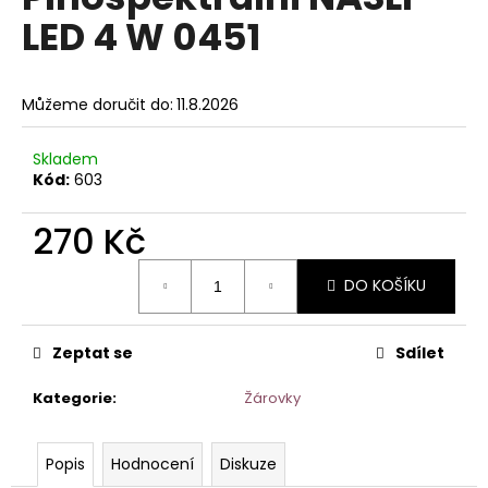
je
a
LED 4 W 0451
0,0
z
j
5
í
hvězdiček.
Můžeme doručit do:
11.8.2026
t
?
Skladem
Kód:
603
270 Kč
HLEDAT
Měrná
DO KOŠÍKU
cena:
D
Zeptat se
Sdílet
o
p
Kategorie
:
Žárovky
o
r
u
Popis
Hodnocení
Diskuze