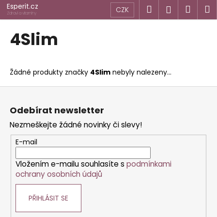
K
Přejít
Esperit.cz
Hledat
Náku
M
Přihlášen
CZK
na
o
Zdraví a vitamíny
obsah
Zpět
Zpět
košík
š
4Slim
í
C
k
o
Žádné produkty značky
4Slim
nebyly nalezeny...
p
o
Z
t
á
Odebírat newsletter
ř
p
Nezmeškejte žádné novinky či slevy!
e
a
b
t
E-mail
u
í
j
Vložením e-mailu souhlasíte s
podmínkami
ochrany osobních údajů
e
t
PŘIHLÁSIT SE
e
n