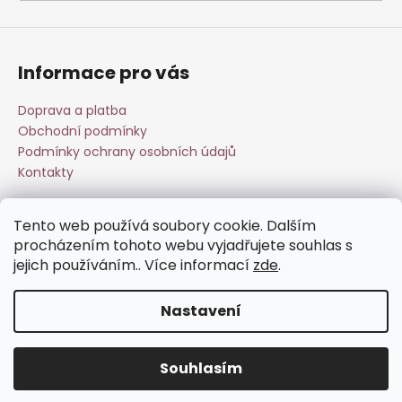
a
j
í
Informace pro vás
t
?
Doprava a platba
Obchodní podmínky
Podmínky ochrany osobních údajů
Kontakty
HLEDAT
Tento web používá soubory cookie. Dalším
Přijímáme online platby
procházením tohoto webu vyjadřujete souhlas s
jejich používáním.. Více informací
zde
.
D
o
Nastavení
p
o
Vytvořil Shoptet
r
Souhlasím
Copyright 2026
Esperit.cz
. Všechna práva vyhrazena.
u