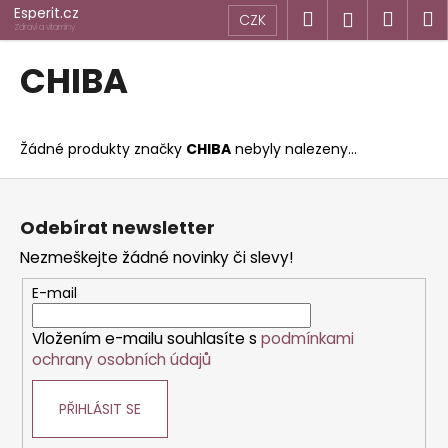
K
Přejít
Esperit.cz
Hledat
Náku
M
Přihlášen
CZK
na
o
Zdraví a vitamíny
obsah
Zpět
Zpět
košík
š
CHIBA
í
C
k
o
Žádné produkty značky
CHIBA
nebyly nalezeny...
p
o
Z
t
á
Odebírat newsletter
ř
p
Nezmeškejte žádné novinky či slevy!
e
a
b
t
E-mail
u
í
j
Vložením e-mailu souhlasíte s
podmínkami
ochrany osobních údajů
e
t
PŘIHLÁSIT SE
e
n