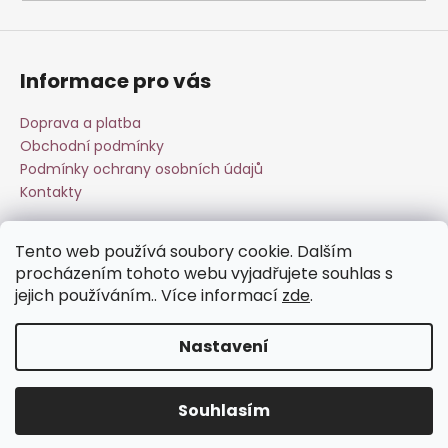
a
j
í
Informace pro vás
t
?
Doprava a platba
Obchodní podmínky
Podmínky ochrany osobních údajů
Kontakty
HLEDAT
Tento web používá soubory cookie. Dalším
Přijímáme online platby
procházením tohoto webu vyjadřujete souhlas s
jejich používáním.. Více informací
zde
.
D
o
Nastavení
p
o
Vytvořil Shoptet
r
Souhlasím
Copyright 2026
Esperit.cz
. Všechna práva vyhrazena.
u