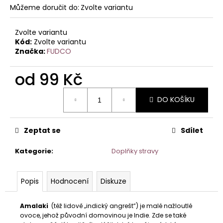
č
Můžeme doručit do:
Zvolte variantu
u
j
Zvolte variantu
e
Kód:
Zvolte variantu
m
Značka:
FUDCO
e
od
99 Kč
Měrná
DO KOŠÍKU
cena:
Zeptat se
Sdílet
Kategorie
:
Doplňky stravy
Popis
Hodnocení
Diskuze
Amalaki
(též lidově „indický angrešt”) je malé nažloutlé
ovoce, jehož původní domovinou je Indie. Zde se také