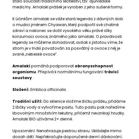
stalo součástí tradičního léčitelství, tzv. ájurvédské
medicíny. Amalaki prášek je vyroben z jeho sušené formy.
K účinkům amalaki se váže stará legenda z dávných dob
o mudrci jménem Chyawan, který podpořil své chatrné
zdraví a nakonec se dožil vysokého věku právě díky
konzumaci ovoce, známého jako amalaki. O pravdivosti
legendy se můžeme dohadovat, avšak s jistotou víme, že
strom je v Indiii považován za posvátný a ovoce z něj je
zvané „nebeské ovoce”.
Amalaki
pomáhá podporovat
obranyschopnost
organismu
. Přispívá k normálnímu fungování
trávicí
soustavy
.
Složení:
Emblica officinalis
Tradiční užití:
Do sklenice vložíme lžičku prášku, přidáme
2 lžičky vody a vytvoříme pastu. Tuto pastu pak naředíme
libovolným množstvím tekutiny, přičemž nevznikají hrudky.
Amalaki BIO užíváme 2× denně.
Upozornění: Nenahrazuje pestrou stravu. Ukládejte mimo
dosah dětí. Nepřekračujte doporučené denní dávkování.