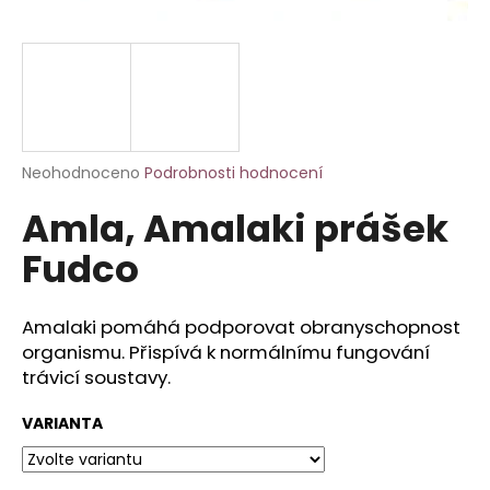
a
j
í
t
?
Průměrné
Neohodnoceno
Podrobnosti hodnocení
hodnocení
Amla, Amalaki prášek
produktu
je
HLEDAT
Fudco
0,0
z
5
hvězdiček.
Amalaki pomáhá podporovat obranyschopnost
D
organismu. Přispívá k normálnímu fungování
o
trávicí soustavy.
p
o
VARIANTA
r
u