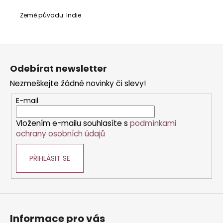
Země původu: Indie
Z
á
Odebírat newsletter
p
Nezmeškejte žádné novinky či slevy!
a
t
E-mail
í
Vložením e-mailu souhlasíte s
podmínkami
ochrany osobních údajů
PŘIHLÁSIT SE
Informace pro vás