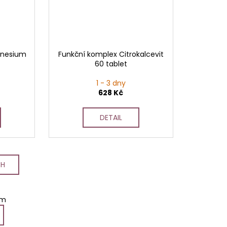
gnesium
Funkční komplex Citrokalcevit
60 tablet
1 - 3 dny
628 Kč
DETAIL
CH
em