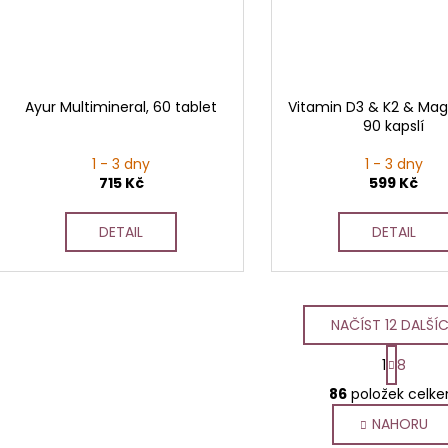
Ayur Multimineral, 60 tablet
Vitamin D3 & K2 & Ma
90 kapslí
1 - 3 dny
1 - 3 dny
715 Kč
599 Kč
DETAIL
DETAIL
NAČÍST 12 DALŠÍ
S
1
8
t
O
r
86
položek celk
v
á
NAHORU
l
n