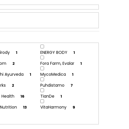
řírody
ENERGY BODY
1
1
kom
Fora Farm, Evalar
2
1
shi Ayurveda
MycoMedica
1
1
orks
Puhdistamo
2
7
n Health
TianDe
16
1
 Nutrition
VitaHarmony
13
9