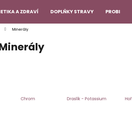
ETIKA A ZDRAVÍ
DOPLŇKY STRAVY
PROBLEMA
Minerály
Co potřebujete najít?
Minerály
HLEDAT
Doporučujeme
Chrom
Draslík - Potassium
Hoř