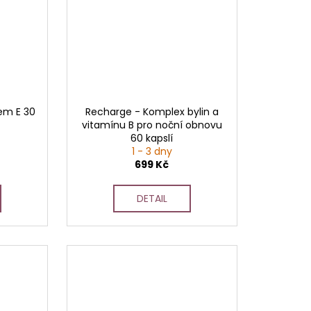
em E 30
Recharge - Komplex bylin a
vitamínu B pro noční obnovu
60 kapslí
1 - 3 dny
699 Kč
DETAIL