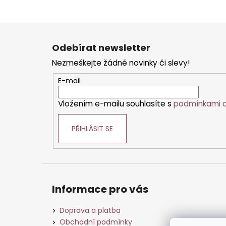
Z
á
Odebírat newsletter
p
Nezmeškejte žádné novinky či slevy!
a
t
E-mail
í
Vložením e-mailu souhlasíte s
podmínkami o
PŘIHLÁSIT SE
Informace pro vás
Doprava a platba
Obchodní podmínky