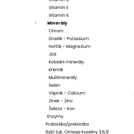
l
Vitamín E
Vitamín K
Minerály
Chrom
Draslík - Potassium
Hořčík - Magnezium
Jód
Koloidni minerály
Křemík
Multiminerály
Selen
Vápník - Calcium
Zinek - Zinc
Železo - Iron
Enzymy
Probiotika/prebiotika
Rybí tuk, Omega kyseliny 3,6,9