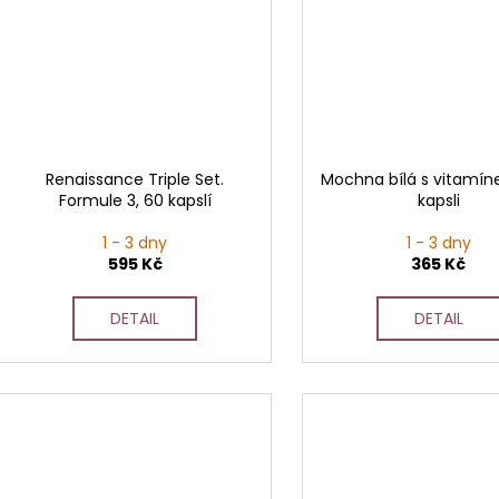
Renaissance Triple Set.
Mochna bílá s vitamín
Formule 3, 60 kapslí
kapsli
1 - 3 dny
1 - 3 dny
595 Kč
365 Kč
DETAIL
DETAIL