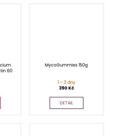
licium
MycoGummies 150g
otin 60
1 - 3 dny
390 Kč
DETAIL