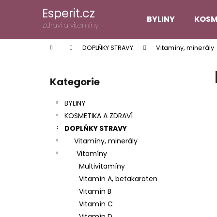
K
Přejít
Esperit.cz
na
o
BYLINY
KOSM
obsah
Zpět
Zpět
Zdraví a vitamíny
š
do
do
í
Domů
DOPLŇKY STRAVY
Vitamíny, minerály
k
obchodu
obchodu
P
o
Kategorie
Přeskočit
s
kategorie
t
BYLINY
r
KOSMETIKA A ZDRAVÍ
a
DOPLŇKY STRAVY
n
Vitamíny, minerály
n
Vitamíny
í
Multivitamíny
p
Vitamín A, betakaroten
a
Vitamín B
n
Vitamín C
e
Vitamín D