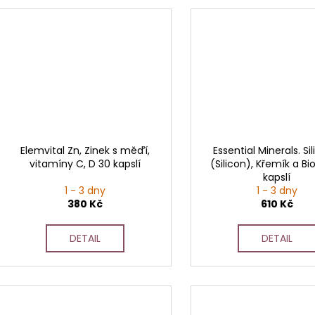
Elemvital Zn, Zinek s měďí,
Essential Minerals. Si
vitamíny C, D 30 kapslí
(Silicon), Křemík a Bi
kapslí
1 - 3 dny
1 - 3 dny
380 Kč
610 Kč
DETAIL
DETAIL