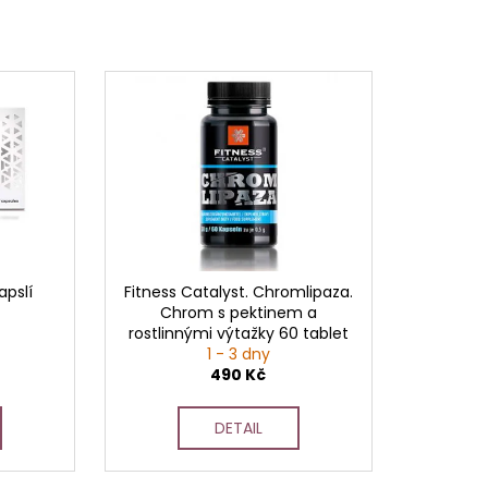
apslí
Fitness Catalyst. Chromlipaza.
Chrom s pektinem a
rostlinnými výtažky 60 tablet
1 - 3 dny
490 Kč
DETAIL