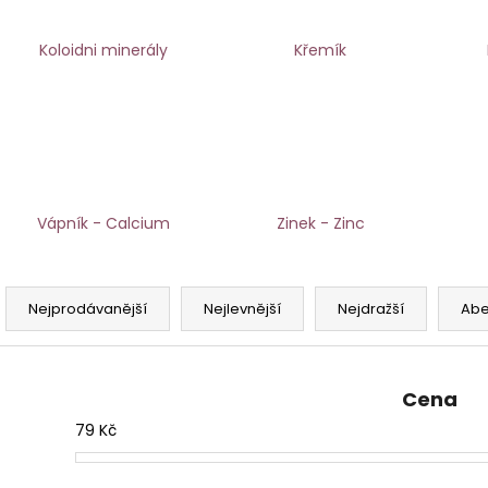
Koloidni minerály
Křemík
Vápník - Calcium
Zinek - Zinc
Ř
a
Nejprodávanější
Nejlevnější
Nejdražší
Ab
z
e
n
Cena
í
79
Kč
p
r