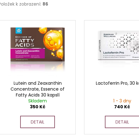
Položek k zobrazení:
86
V
ý
p
i
s
p
r
o
d
Lutein and Zeaxanthin
Lactoferrin Pro, 30 k
Concentrate, Essence of
u
Fatty Acids 30 kapslí
k
Skladem
1 - 3 dny
t
350 Kč
740 Kč
ů
DETAIL
DETAIL