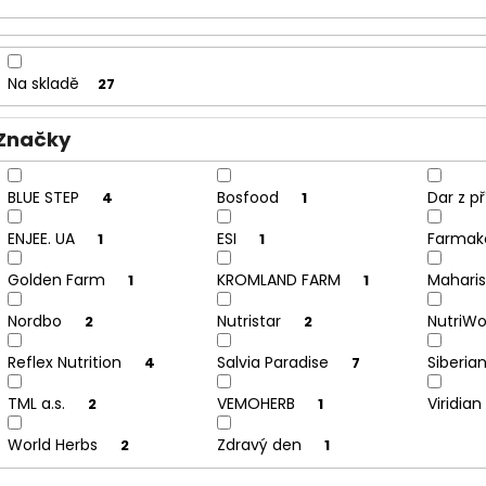
o
d
u
Na skladě
27
k
t
Značky
ů
BLUE STEP
Bosfood
Dar z p
4
1
ENJEE. UA
ESI
Farma
1
1
Golden Farm
KROMLAND FARM
Mahari
1
1
Nordbo
Nutristar
NutriW
2
2
Reflex Nutrition
Salvia Paradise
Siberia
4
7
TML a.s.
VEMOHERB
Viridian
2
1
World Herbs
Zdravý den
2
1