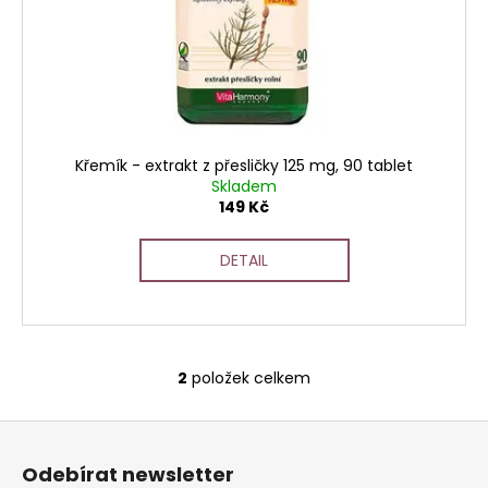
Křemík - extrakt z přesličky 125 mg, 90 tablet
Skladem
149 Kč
DETAIL
2
položek celkem
O
v
Z
l
á
á
Odebírat newsletter
d