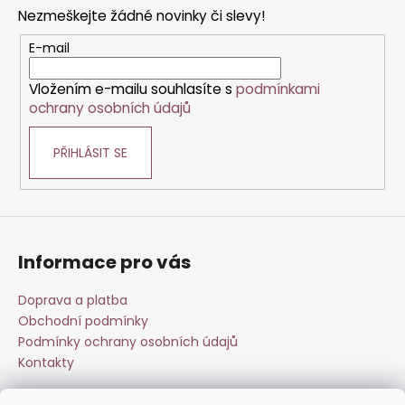
p
a
Nezmeškejte žádné novinky či slevy!
a
c
t
E-mail
í
í
p
Vložením e-mailu souhlasíte s
podmínkami
r
ochrany osobních údajů
v
k
PŘIHLÁSIT SE
y
v
ý
p
i
s
Informace pro vás
u
Doprava a platba
Obchodní podmínky
Podmínky ochrany osobních údajů
Kontakty