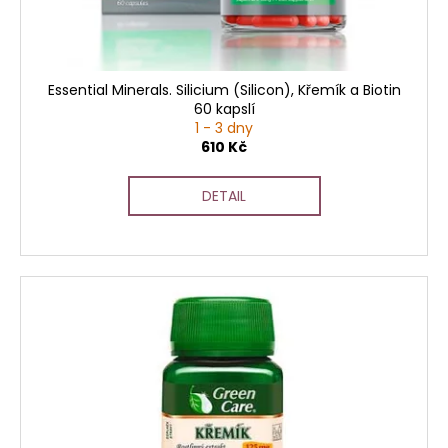
č
u
u
k
j
t
e
ů
m
Essential Minerals. Silicium (Silicon), Křemík a Biotin
60 kapslí
e
1 - 3 dny
610 Kč
DETAIL