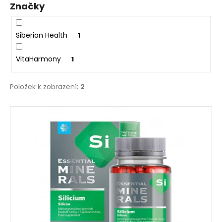
Značky
ů
a
j
í
Siberian Health
1
t
VitaHarmony
1
?
Položek k zobrazení:
2
V
HLEDAT
ý
p
i
D
s
o
p
p
r
o
o
r
u
d