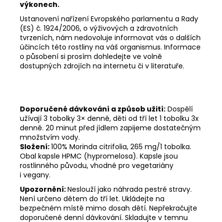
výkonech.
Ustanovení nařízení Evropského parlamentu a Rady
(ES) č. 1924/2006, o výživových a zdravotních
tvrzeních, nám nedovoluje informovat vás o dalších
účincích této rostliny na váš organismus. Informace
o působení si prosím dohledejte ve volně
dostupných zdrojích na internetu či v literatuře.
Doporučené dávkování a způsob užití:
Dospělí
užívají 3 tobolky 3× denně, děti od tří let 1 tobolku 3x
denně. 20 minut před jídlem zapijeme dostatečným
množstvím vody.
Složení:
100% Morinda citrifolia, 265 mg/1 tobolka.
Obal kapsle HPMC (hypromelosa). Kapsle jsou
rostlinného původu, vhodné pro vegetariány
i vegany.
Upozornění:
Neslouží jako náhrada pestré stravy.
Není určeno dětem do tří let. Ukládejte na
bezpečném místě mimo dosah dětí. Nepřekračujte
doporučené denní dávkování. Skladujte v temnu