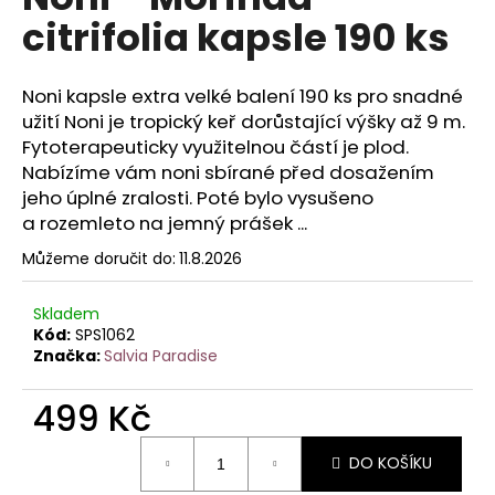
je
a
citrifolia kapsle 190 ks
0,0
z
j
5
í
hvězdiček.
Noni kapsle extra velké balení 190 ks pro snadné
t
užití Noni je tropický keř dorůstající výšky až 9 m.
?
Fytoterapeuticky využitelnou částí je plod.
Nabízíme vám noni sbírané před dosažením
jeho úplné zralosti. Poté bylo vysušeno
a rozemleto na jemný prášek ...
HLEDAT
Můžeme doručit do:
11.8.2026
Skladem
Kód:
SPS1062
D
Značka:
Salvia Paradise
o
p
499 Kč
o
Měrná
r
DO KOŠÍKU
cena:
u