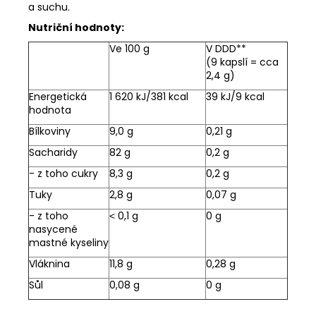
a suchu.
Nutriční hodnoty:
Ve 100 g
V DDD**
(9 kapslí = cca
2,4 g)
Energetická
1 620 kJ/381 kcal
39 kJ/9 kcal
hodnota
Bílkoviny
9,0 g
0,21 g
Sacharidy
82 g
0,2 g
- z toho cukry
8,3 g
0,2 g
Tuky
2,8 g
0,07 g
- z toho
˂ 0,1 g
0 g
nasycené
mastné kyseliny
Vláknina
11,8 g
0,28 g
Sůl
0,08 g
0 g