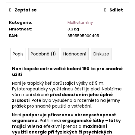
č
u
Zeptat se
Sdílet
j
e
Kategorie
:
Multivitamíny
m
Hmotnost
:
0.3 kg
e
EAN
:
8595595900405
Popis
Podobné (1)
Hodnocení
Diskuze
Noni kapsle extra velké balení 190 ks pro snadné
užití
Noni je tropický keř dorůstající výšky až 9 m.
Fytoterapeuticky využitelnou částí je plod. Nabízíme
vám noni sbírané
před dosažením jeho úplné
zralosti
. Poté bylo vysušeno a rozemleto na jemný
prášek pro snadné použití a vstřebání.
Noni
podporuje přirozenou obranyschopnost
organismu.
Patří mezi
ergogenické látky – látky
mající vliv na
efektivní přenos a
maximální
využití energie při fyzických či psychických