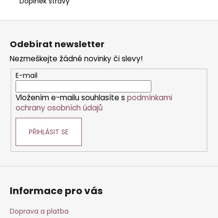
Doplněk stravy
Z
á
Odebírat newsletter
p
Nezmeškejte žádné novinky či slevy!
a
t
E-mail
í
Vložením e-mailu souhlasíte s
podmínkami
ochrany osobních údajů
PŘIHLÁSIT SE
Informace pro vás
Doprava a platba