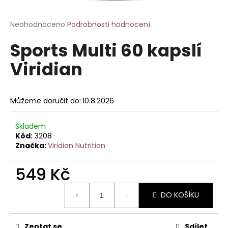
a
j
Průměrné
Neohodnoceno
Podrobnosti hodnocení
hodnocení
í
Sports Multi 60 kapslí
produktu
t
je
Viridian
?
0,0
z
5
hvězdiček.
Můžeme doručit do:
10.8.2026
HLEDAT
Skladem
Kód:
3208
Značka:
Viridian Nutrition
D
549 Kč
o
p
Měrná
o
DO KOŠÍKU
cena:
r
u
Zeptat se
Sdílet