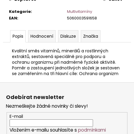
č
u
Kategorie
:
Multivitamíny
j
EAN
:
5060003591658
e
m
e
Popis
Hodnocení
Diskuze
Značka
Kvalitní směs vitamínů, minerálů a rostlinných
extraktů, sestavená speciálně pro podporu a
ochranu organizmu při nadměrné fyzické aktivitě.
Poměr a zastoupení jednotlivých složek je sestaven
se zaměřením na tři hlavní cíle: Ochrana organizm
Z
á
Odebírat newsletter
p
Nezmeškejte žádné novinky či slevy!
a
t
E-mail
í
Vložením e-mailu souhlasíte s
podmínkami