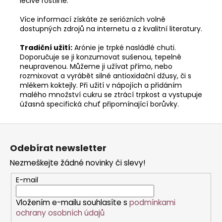
léčivé rostlině.
Více informací získáte ze seriózních volně
dostupných zdrojů na internetu a z kvalitní literatury.
Tradiční užití:
Arónie je trpké nasládlé chuti.
Doporučuje se ji konzumovat sušenou, tepelně
neupravenou. Můžeme ji užívat přímo, nebo
rozmixovat a vyrábět silné antioxidační džusy, či s
mlékem koktejly. Při užití v nápojích a přidáním
malého množství cukru se ztrácí trpkost a vystupuje
úžasná specifická chuť připomínající borůvky.
Z
á
Odebírat newsletter
p
Nezmeškejte žádné novinky či slevy!
a
t
E-mail
í
Vložením e-mailu souhlasíte s
podmínkami
ochrany osobních údajů