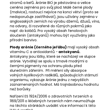
stromů a keřů. Arónie BIO je pěstována a velice
ceněna zejména pro svůj plod. Malé černé plody
(malvice), rostoucí nejvíce na konci větví (proto se
nedoporučuje zastříhávat), jsou užívány zejména v
anglosaských zemích na výrobu džemů, džusů, vína,
na odvary, či rozvařené do různých pokrmů jako
např. do koláčů. Pro vysoký obsah fenolových
sloučenin (antokyanů) mohou být využívány jako
přírodní barvivo.
Plody arónie (černého jeřábu)
mají vysoký obsah
vitamínu C a antioxidantů -
antokyanů.
Antokyany jsou látky, které se nacházejí ve slupce
arónie. Vytvářejí se spolu s tmavě modrými a
černými pigmenty na ochranu plodu před
slunečním zářením. Při měření síly absorpce
volných kyslíkových radikálů, způsobujících stárnutí
organismu, vykazuje Arónie jednu z nejvyšších
zaznamenaných hodnot. Má trojnásobnou hodnotu
než borůvky.
Nařízení ES 1924/2006 o zdravotních tvrzeních a
1169/2011 o léčebných tvrzeních nám neumožňuje
na těchto stránkách uvádět více informací k této