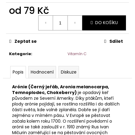
č
u
od
79 Kč
j
Měrná
e
DO KOŠÍKU
cena:
m
e
Zeptat se
Sdílet
Kategorie
:
Vitamín C
Popis
Hodnocení
Diskuze
Arónie (Černý jeřáb, Aronia melanocarpa,
Temnoplodec, Chokeberry)
je opadavý keř
původem ze Severní Ameriky. Díky ptákům, kteří
plody arónie pojídají, se rostlina rozšířila i do dalších
částí světa, kde volně zplaněla. Dobře se jí daří
zejména v mírném pásu. V Evropě se pěstovat
začala kolem roku 1700. O rozšíření povědomí o
arónii se také zasloužil v r. 1910 známý Rus Ivan
Mičurin zaměřující se na pěstování ovocných