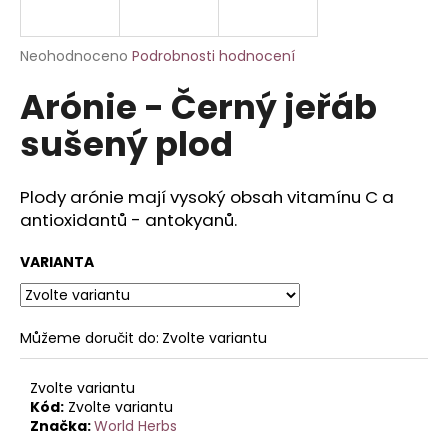
a
j
Průměrné
Neohodnoceno
Podrobnosti hodnocení
í
hodnocení
Arónie - Černý jeřáb
produktu
t
je
?
sušený plod
0,0
z
5
hvězdiček.
Plody arónie mají vysoký obsah vitamínu C a
antioxidantů - antokyanů.
HLEDAT
VARIANTA
D
o
Můžeme doručit do:
Zvolte variantu
p
o
Zvolte variantu
r
Kód:
Zvolte variantu
u
Značka:
World Herbs