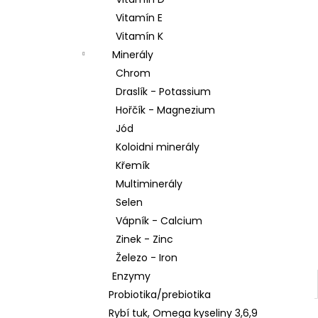
l
Vitamín E
Vitamín K
Minerály
Chrom
Draslík - Potassium
Hořčík - Magnezium
Jód
Koloidni minerály
Křemík
Multiminerály
Selen
Vápník - Calcium
Zinek - Zinc
Železo - Iron
Enzymy
Probiotika/prebiotika
Rybí tuk, Omega kyseliny 3,6,9