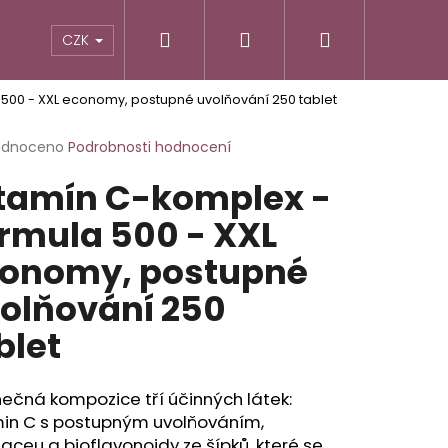
Hledat
Přihlášení
Nákupní
TIKY
ALTERNATIVNÍ RECEPTURY
POTRAVINY
CZK
500 - XXL economy, postupné uvolňování 250 tablet
košík
rné
odnoceno
Podrobnosti hodnocení
cení
tamín C-komplex -
ktu
rmula 500 - XXL
onomy, postupné
ček.
olňování 250
blet
ečná kompozice tří účinných látek:
min C s postupným uvolňováním,
aceu a bioflavonoidy ze šípků, které se