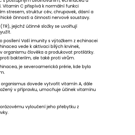
C s postupným uvolňováním, echinaceu a
. Vitamin C přispívá k normální funkci
m stresem, struktur cév, chrupavek, dásní a
hické činnosti a činnosti nervové soustavy.
TR), jejichž účinné složky se uvolňují
yužít.
ro posílení Vaší imunity s výtažkem z echinacei
inacea vede k aktivaci bílých krvinek,
v organismu člověka a produkovat protilátky.
roti bakteriím, ale také proti virům.
hinacea, je severoamerická prérie, kde byla
um.
si organismus dovede vytvořit vitamín A, dále
 obsažený v přípravku, umocňuje účinek vitamínu
orázovému vyloučení jeho přebytku z
vky.