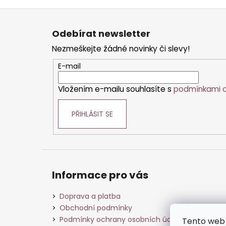
Z
á
Odebírat newsletter
p
Nezmeškejte žádné novinky či slevy!
a
t
E-mail
í
Vložením e-mailu souhlasíte s
podmínkami o
PŘIHLÁSIT SE
Informace pro vás
Doprava a platba
Obchodní podmínky
Podmínky ochrany osobních údajů
Tento web 