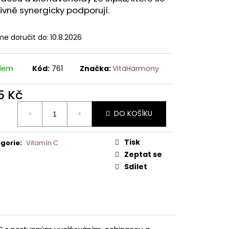
ivně synergicky podporují.
e doručit do:
10.8.2026
adem
Kód:
761
Značka:
VitaHarmony
5 Kč
ná
DO KOŠÍKU
:
Tisk
gorie
:
Vitamín C
Zeptat se
Sdílet