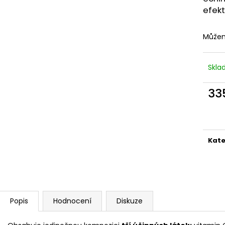
efekt
Můžem
Skl
33
Měr
cena
Kate
Popis
Hodnocení
Diskuze