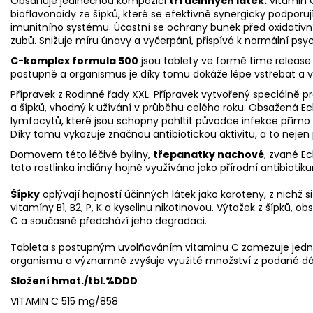
Obsahuje jedinečnou kompozici
tří účinných látek:
vitamin 
bioflavonoidy ze šípků, které se efektivně synergicky podporují
imunitního systému. Účastní se ochrany buněk před oxidativní
zubů. Snižuje míru únavy a vyčerpání, přispívá k normální psyc
C-komplex formula 500
jsou tablety ve formě time release (
postupně a organismus je díky tomu dokáže lépe vstřebat a v
Přípravek z Rodinné řady XXL. Přípravek vytvořený speciálně p
a šípků, vhodný k užívání v průběhu celého roku. Obsažená Ech
lymfocytů, které jsou schopny pohltit původce infekce přímo 
Díky tomu vykazuje značnou antibiotickou aktivitu, a to nejen p
Domovem této léčivé byliny,
třepanatky nachové
, zvané Ec
tato rostlinka indiány hojně využívána jako přírodní antibiotik
Šípky
oplývají hojností účinných látek jako karoteny, z nichž 
vitamíny B1, B2, P, K a kyselinu nikotinovou. Výtažek z šípků,
C a současně předchází jeho degradaci.
Tableta s postupným uvolňováním vitaminu C zamezuje jedn
organismu a významně zvyšuje využité množství z podané dá
Složení hmot./tbl.
%DDD
VITAMIN C 515 mg/
858