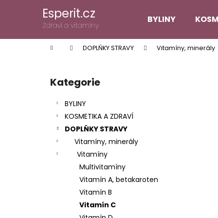
K
Přejít
Esperit.cz
na
o
BYLINY
KOSM
obsah
Zpět
Zpět
Zdraví a vitamíny
š
do
do
í
Domů
DOPLŇKY STRAVY
Vitamíny, minerály
k
obchodu
obchodu
P
o
Kategorie
Přeskočit
s
kategorie
t
BYLINY
r
KOSMETIKA A ZDRAVÍ
a
DOPLŇKY STRAVY
n
Vitamíny, minerály
n
Vitamíny
í
Multivitamíny
p
Vitamín A, betakaroten
a
Vitamín B
n
Vitamín C
e
Vitamín D