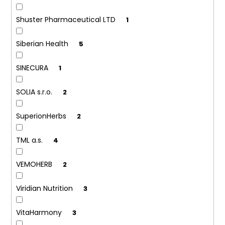
Shuster Pharmaceutical LTD
1
Siberian Health
5
SINECURA
1
SOLIA s.r.o.
2
SuperionHerbs
2
TML a.s.
4
VEMOHERB
2
Viridian Nutrition
3
VitaHarmony
3