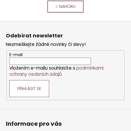
v
á
NAHORU
l
n
k
á
o
d
Z
v
a
á
á
c
Odebírat newsletter
n
p
í
í
Nezmeškejte žádné novinky či slevy!
p
a
r
t
E-mail
v
í
k
Vložením e-mailu souhlasíte s
podmínkami
y
ochrany osobních údajů
v
ý
PŘIHLÁSIT SE
p
i
s
u
Informace pro vás