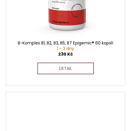
B-Komplex B1, B2, B3, B5, B7 Epigemic® 60 kapslí
1 - 3 dny
230 Kč
DETAIL