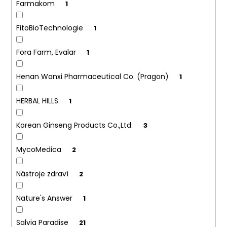
č
Farmakom
1
u
j
FitoBioTechnologie
1
e
m
Fora Farm, Evalar
1
e
Henan Wanxi Pharmaceutical Co. (Pragon)
1
HERBAL HILLS
1
Korean Ginseng Products Co.,Ltd.
3
MycoMedica
2
Nástroje zdraví
2
Nature's Answer
1
Salvia Paradise
21