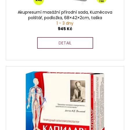
t
ů
Akupresurní masážní přírodní sada, Kuzněcova
polštář, podložka, 68×42×2cm, taška
1 - 3 dny
945 Kč
DETAIL