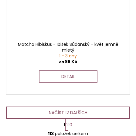
Matcha Hibiskus - Ibišek Sůdánský - květ jemně
mletý
1 - 3 dny
88 Kč
od
DETAIL
NAČÍST 12 DALŠÍCH
S
1
10
t
O
r
113
položek celkem