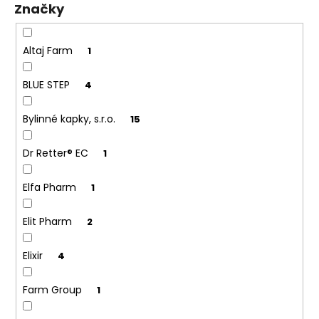
Značky
ů
a
j
í
Altaj Farm
1
t
BLUE STEP
4
?
Bylinné kapky, s.r.o.
15
Dr Retter® EC
1
HLEDAT
Elfa Pharm
1
Elit Pharm
2
D
o
p
Elixir
4
o
r
Farm Group
1
u