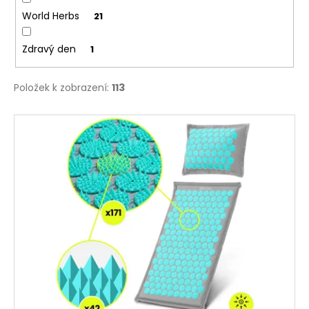
World Herbs
21
Zdravý den
1
Položek k zobrazení:
113
V
ý
p
i
s
p
r
o
d
u
k