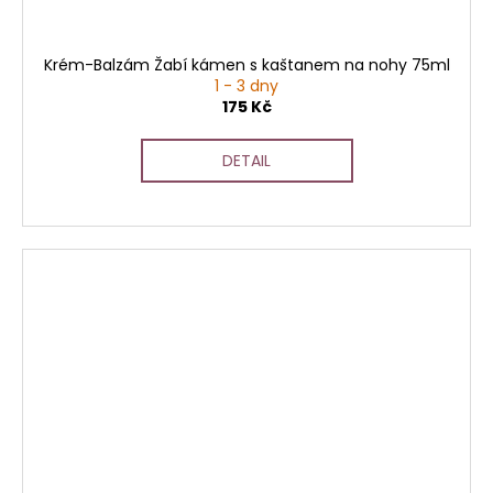
Krém-Balzám Žabí kámen s kaštanem na nohy 75ml
1 - 3 dny
175 Kč
DETAIL