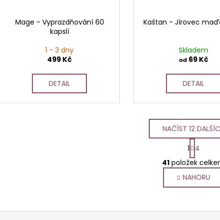
Mage - Vyprazdňování 60
Kaštan - Jírovec maďa
kapslí
1 - 3 dny
Skladem
499 Kč
69 Kč
od
DETAIL
DETAIL
NAČÍST 12 DALŠÍ
S
1
4
t
O
r
41
položek celk
v
á
NAHORU
l
n
k
á
o
d
v
a
á