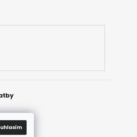
latby
ouhlasím