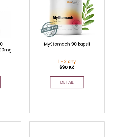
60
MyStomach 90 kapslí
300mg
1 - 3 dny
690 Kč
DETAIL