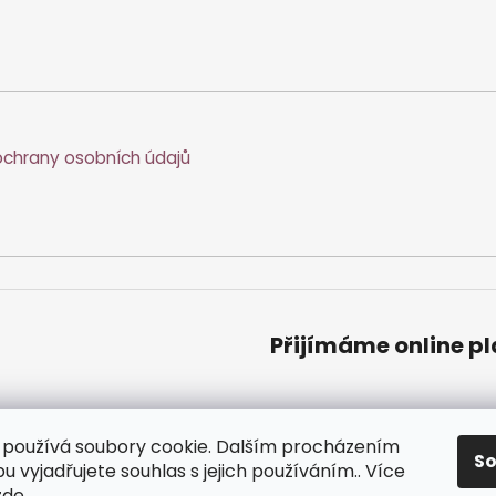
c
n
í
í
p
r
v
k
y
chrany osobních údajů
v
ý
p
i
s
u
Přijímáme online p
používá soubory cookie. Dalším procházením
S
 vyjadřujete souhlas s jejich používáním.. Více
zde
.