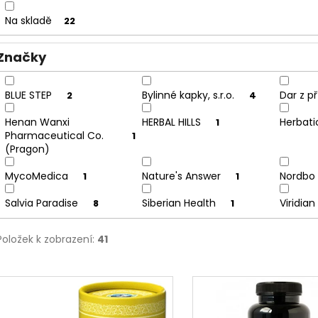
u
Na skladě
22
k
t
Značky
ů
BLUE STEP
Bylinné kapky, s.r.o.
Dar z p
2
4
Henan Wanxi
HERBAL HILLS
Herbat
1
Pharmaceutical Co.
1
(Pragon)
MycoMedica
Nature's Answer
Nordbo
1
1
Salvia Paradise
Siberian Health
Viridian
8
1
Položek k zobrazení:
41
V
ý
p