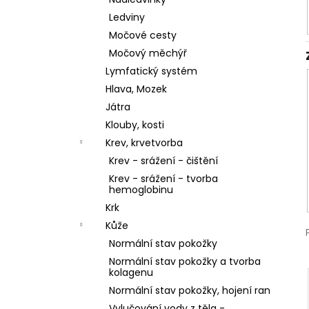
l
Ledviny
Močové cesty
Močový měchýř
Lymfatický systém
Hlava, Mozek
Játra
Klouby, kosti
Krev, krvetvorba
Krev - srážení - čištění
Krev - srážení - tvorba
hemoglobinu
Krk
Kůže
Normální stav pokožky
Normální stav pokožky a tvorba
kolagenu
Normální stav pokožky, hojení ran
Vylučování vody z těla -