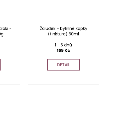
laki -
Žaludek - bylinné kapky
0g
(tinktura) 50ml
1 - 5 dnů
159 Kč
DETAIL