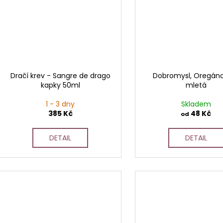
Dračí krev - Sangre de drago
Dobromysl, Oregán
kapky 50ml
mletá
1 - 3 dny
Skladem
385 Kč
48 Kč
od
DETAIL
DETAIL