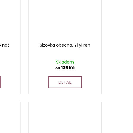
o nať
Slzovka obecná, Yi yi ren
Skladem
135 Kč
od
DETAIL