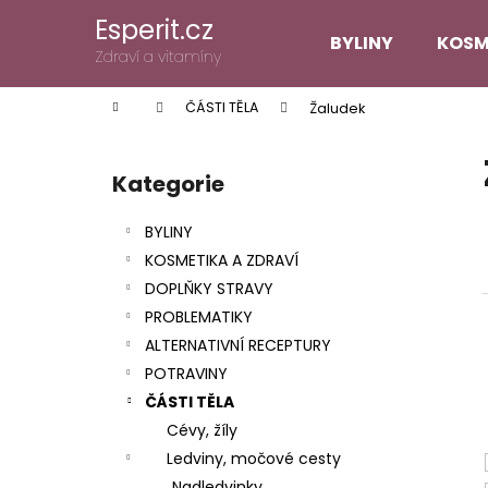
K
Přejít
Esperit.cz
na
o
BYLINY
KOSM
obsah
Zpět
Zpět
Zdraví a vitamíny
š
do
do
í
Domů
ČÁSTI TĚLA
Žaludek
k
obchodu
obchodu
P
o
Kategorie
Přeskočit
s
kategorie
t
BYLINY
r
KOSMETIKA A ZDRAVÍ
a
DOPLŇKY STRAVY
n
PROBLEMATIKY
n
ALTERNATIVNÍ RECEPTURY
í
POTRAVINY
p
ČÁSTI TĚLA
a
Cévy, žíly
n
Ledviny, močové cesty
e
Nadledvinky