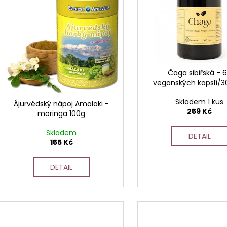
i
s
p
r
o
d
Čaga sibiřská - 
veganských kapslí/
u
k
Skladem 1 kus
Ájurvédský nápoj Amalaki -
t
259 Kč
moringa 100g
ů
Skladem
DETAIL
155 Kč
DETAIL