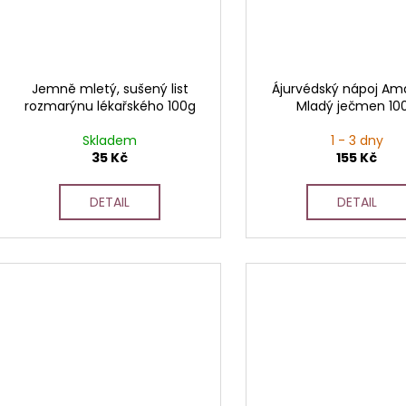
Jemně mletý, sušený list
Ájurvédský nápoj Ama
rozmarýnu lékařského 100g
Mladý ječmen 10
Skladem
1 - 3 dny
35 Kč
155 Kč
DETAIL
DETAIL