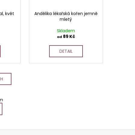
l, květ
Andělika lékařská kořen jemně
mletý
Skladem
89 Kč
od
DETAIL
CH
em