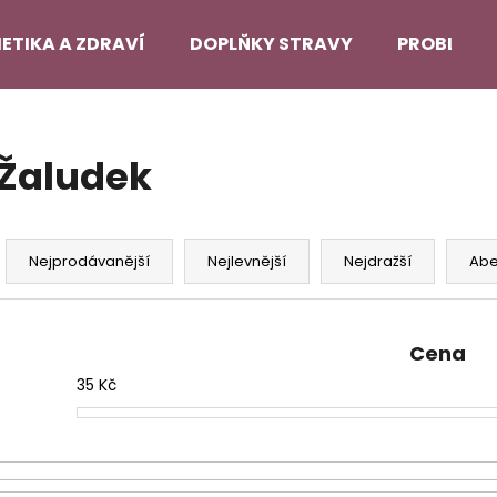
ETIKA A ZDRAVÍ
DOPLŇKY STRAVY
PROBLEMA
Co potřebujete najít?
Žaludek
HLEDAT
Ř
a
Nejprodávanější
Nejlevnější
Nejdražší
Ab
z
Doporučujeme
e
n
Cena
í
35
Kč
p
r
o
d