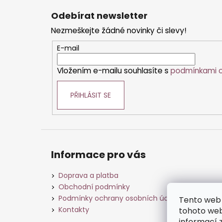
á
Odebírat newsletter
p
Nezmeškejte žádné novinky či slevy!
a
t
E-mail
í
Vložením e-mailu souhlasíte s
podmínkami o
PŘIHLÁSIT SE
Informace pro vás
Doprava a platba
Obchodní podmínky
Podmínky ochrany osobních údajů
Tento web 
Kontakty
tohoto webu
informací